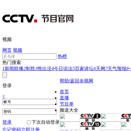
视频
网页
视频
热榜
热门搜索
1
新闻联播
2
制胜
3
熊出没
4
今日说法
5
百家讲坛
6
天网
7
天气预报
8
帮助
|
返回央视网
登录
首页
×
直播
节目单
频道大全
登录
下次自动登录
忘记密码
立即注册