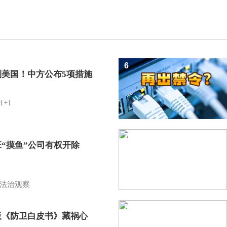
6
制美国！中方公布5项措施
1+1
7
班“摸鱼”公司有权开除
？
法治观察
8
版《防卫白皮书》藏祸心