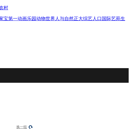
农村
家宝
第一动画乐园
动物世界
人与自然
正大综艺
人口
国际艺苑
生
换一组