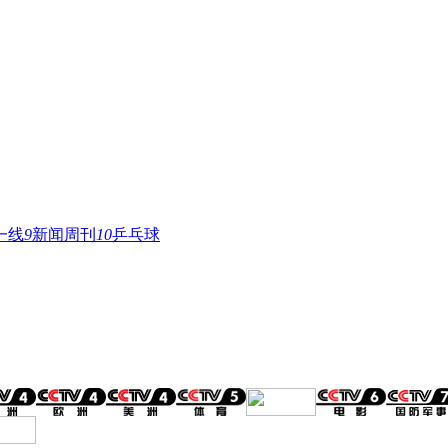
一线
9
新闻周刊
10
乒乓球