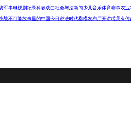
防军事
电视剧
纪录
科教
戏曲
社会与法
新闻
少儿
音乐
体育赛事
农业
挑战不可能
故事里的中国
今日说法
时代楷模发布厅
开讲啦
我有传