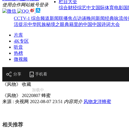
栏目大全
使用合作网站账号登录
综合
财经
综艺
中文国际
体育
电影
国
CCTV-1 综合频道
新闻联播
焦点访谈
晚间新闻
经典咏流传
活提示
中华民族
秘境之眼
典籍里的中国
中国诗词大会
片库
4K专区
听音
热榜
微视频
分享
手机看
《风物》
收藏
加载中...
《风物》 20220807 蜂蜜
来源 : 央视网
2022-08-07 23:51
内容简介
风物
龙洋
蜂蜜
相关推荐