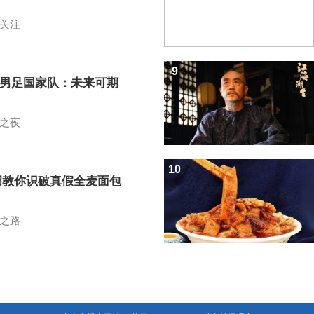
关注
9
7男足国家队：未来可期
之夜
10
招教你识破真假全麦面包
之路