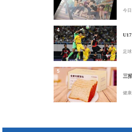
今日
4
U1
足球
5
三
健康