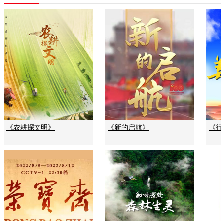
《农耕探文明》
《新的启航》
《