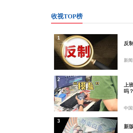
收视TOP榜
1
反
新闻
2
上
吗
中国
3
新