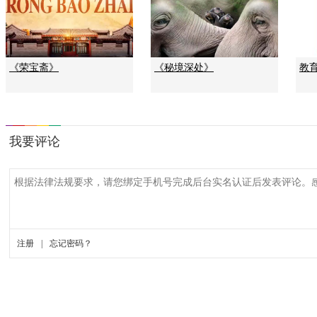
《荣宝斋》
《秘境深处》
教