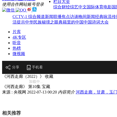
栏目大全
使用合作网站账号登录
综合
财经
综艺
中文国际
体育
电影
国
CCTV-1 综合频道
新闻联播
焦点访谈
晚间新闻
经典咏流传
活提示
中华民族
秘境之眼
典籍里的中国
中国诗词大会
片库
4K专区
听音
热榜
微视频
分享
手机看
《河西走廊（2022）》
收藏
加载中...
《河西走廊》 第10集 宝藏
来源 : 央视网
2022-07-13 00:20
内容简介
河西走廊，甘肃，玉
相关推荐