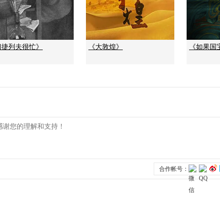
门捷列夫很忙》
《大敦煌》
《如果国