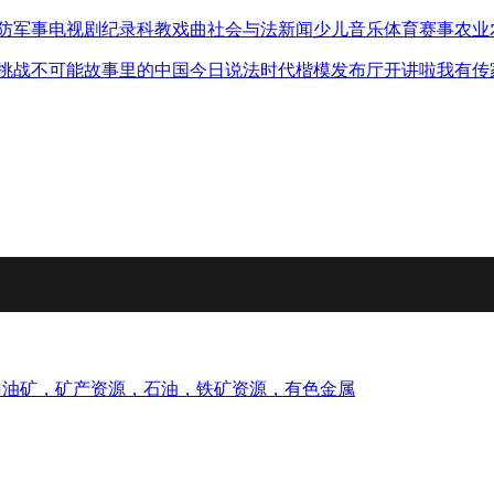
防军事
电视剧
纪录
科教
戏曲
社会与法
新闻
少儿
音乐
体育赛事
农业
挑战不可能
故事里的中国
今日说法
时代楷模发布厅
开讲啦
我有传
门油矿，矿产资源，石油，铁矿资源，有色金属