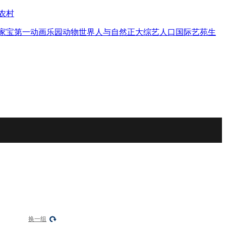
农村
家宝
第一动画乐园
动物世界
人与自然
正大综艺
人口
国际艺苑
生
换一组