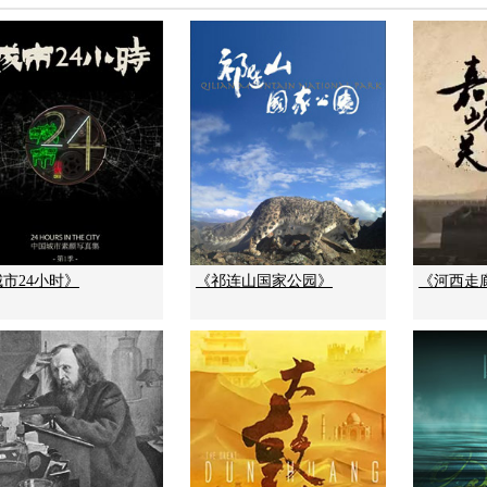
市24小时》
《祁连山国家公园》
《河西走