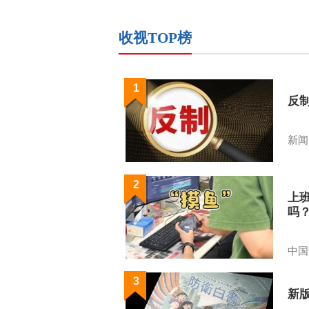
收视TOP榜
1
反
新闻
2
上
吗
中国
3
新