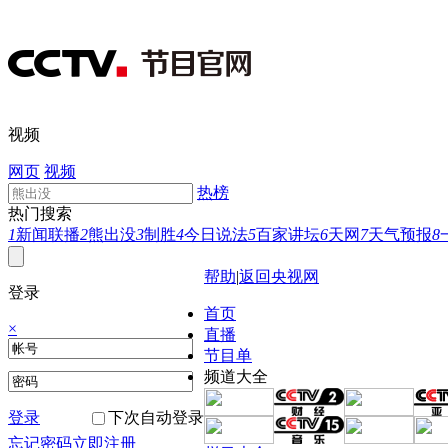
视频
网页
视频
热榜
热门搜索
1
新闻联播
2
熊出没
3
制胜
4
今日说法
5
百家讲坛
6
天网
7
天气预报
8
帮助
|
返回央视网
登录
首页
×
直播
节目单
频道大全
登录
下次自动登录
忘记密码
立即注册