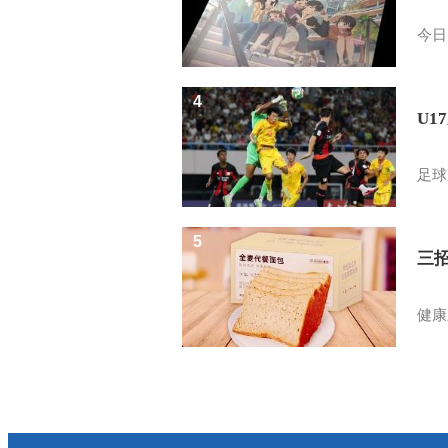
今日
4
U1
足球
5
三
健康