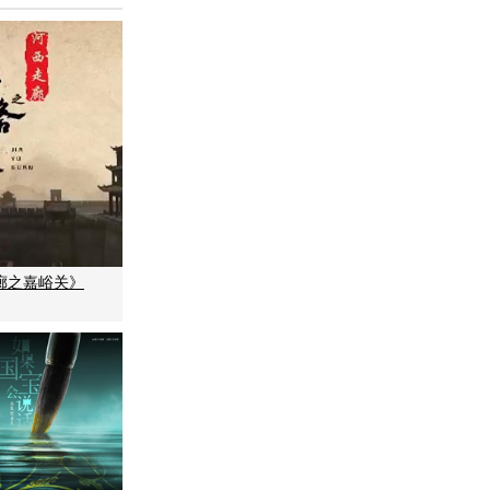
廊之嘉峪关》