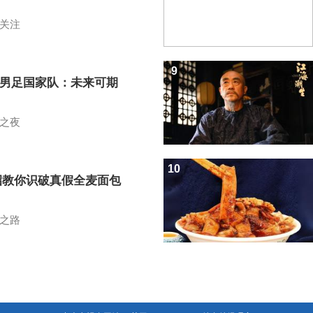
关注
9
7男足国家队：未来可期
之夜
10
招教你识破真假全麦面包
之路