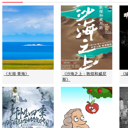
《大湖·青海》
《沙海之上：敦煌和威尼
《城
斯》