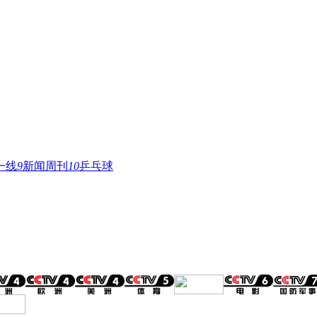
一线
9
新闻周刊
10
乒乓球