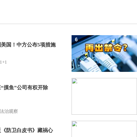
6
制美国！中方公布5项措施
1+1
7
班“摸鱼”公司有权开除
？
法治观察
8
版《防卫白皮书》藏祸心