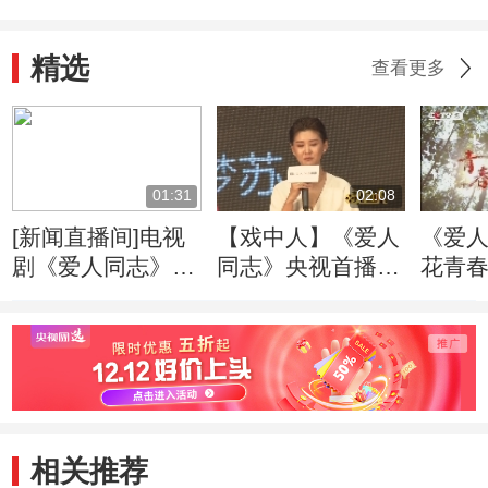
精选
查看更多
01:31
02:08
[新闻直播间]电视
【戏中人】《爱人
《爱人
剧《爱人同志》央
同志》央视首播
花青春
视开播：尊重历史
王雷李小萌传递信
创作 致敬革命先
仰之美
辈
相关推荐