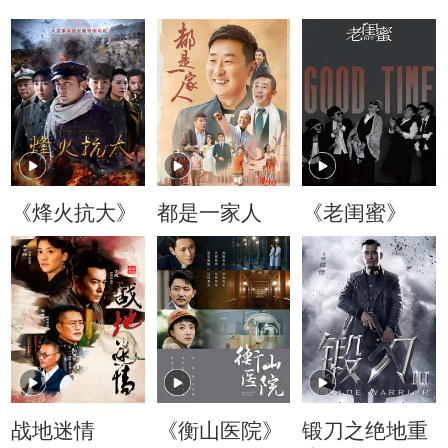
《烽火抗大》
都是一家人
《老闺蜜》
战地迷情
《衡山医院》
锻刀之绝地重