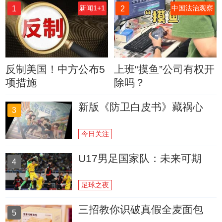
1
2
新闻1+1
中国法治观察
反制美国！中方公布5
上班“摸鱼”公司有权开
项措施
除吗？
新版《防卫白皮书》藏祸心
3
今日关注
U17男足国家队：未来可期
4
足球之夜
三招教你识破真假全麦面包
5