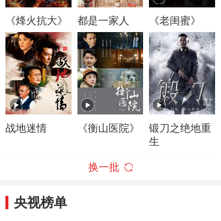
《烽火抗大》
都是一家人
《老闺蜜》
战地迷情
《衡山医院》
锻刀之绝地重
生
换一批
央视榜单