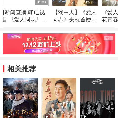
01:31
02:08
[新闻直播间]电视
【戏中人】《爱人
《爱人
剧《爱人同志》央
同志》央视首播
花青春
视开播：尊重历史
王雷李小萌传递信
创作 致敬革命先
仰之美
辈
相关推荐