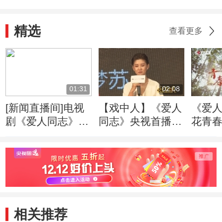
精选
查看更多
01:31
02:08
[新闻直播间]电视
【戏中人】《爱人
《爱人
剧《爱人同志》央
同志》央视首播
花青春
视开播：尊重历史
王雷李小萌传递信
创作 致敬革命先
仰之美
辈
相关推荐