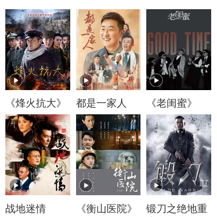
《烽火抗大》
都是一家人
《老闺蜜》
战地迷情
《衡山医院》
锻刀之绝地重