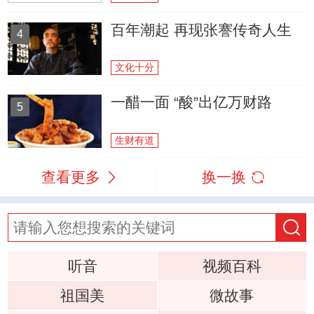
百年潮起 再现张謇传奇人生
4
文化十分
一醋一面 “酸”出亿万财路
5
生财有道
查看更多
换一换
听音
视频百科
祖国美
微故事