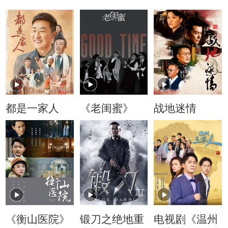
都是一家人
《老闺蜜》
战地迷情
《衡山医院》
锻刀之绝地重
电视剧《温州