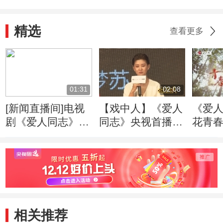
精选
查看更多
01:31
02:08
[新闻直播间]电视
【戏中人】《爱人
《爱人
剧《爱人同志》央
同志》央视首播
花青春
视开播：尊重历史
王雷李小萌传递信
创作 致敬革命先
仰之美
辈
相关推荐