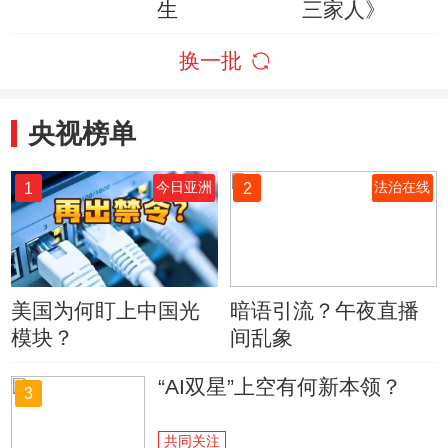
生
三家人》
换一批
央视榜单
1
2
今日亚洲
法治在线
美国为何盯上中国光
暗语引流？午夜直播
模块？
间乱象
“AI双星”上空有何新本领？
3
共同关注