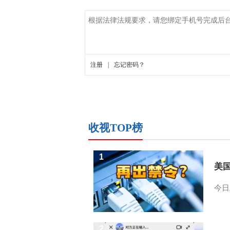
收视TOP榜
1
美
今日
2