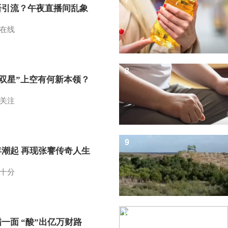
语引流？午夜直播间乱象
在线
8
I双星”上空有何新本领？
关注
9
年潮起 再现张謇传奇人生
十分
10
一面 “酸”出亿万财路