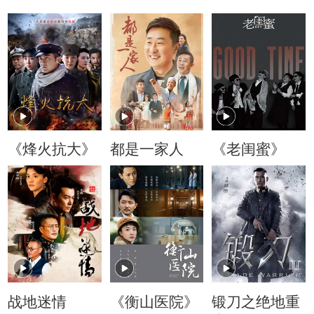
《烽火抗大》
都是一家人
《老闺蜜》
战地迷情
《衡山医院》
锻刀之绝地重