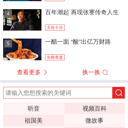
百年潮起 再现张謇传奇人生
4
文化十分
一醋一面 “酸”出亿万财路
5
生财有道
查看更多
换一换
听音
视频百科
祖国美
微故事