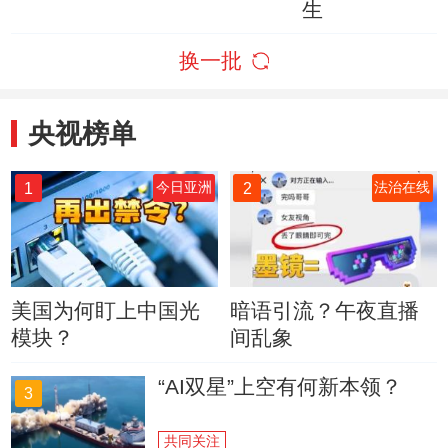
生
换一批
央视榜单
1
2
今日亚洲
法治在线
美国为何盯上中国光
暗语引流？午夜直播
模块？
间乱象
“AI双星”上空有何新本领？
3
共同关注