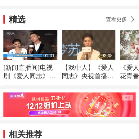
精选
查看更多
01:31
02:08
[新闻直播间]电视
【戏中人】《爱人
《爱人
剧《爱人同志》央
同志》央视首播
花青春
视开播：尊重历史
王雷李小萌传递信
创作 致敬革命先
仰之美
辈
相关推荐