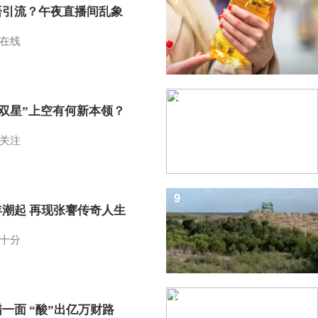
语引流？午夜直播间乱象
在线
8
I双星”上空有何新本领？
关注
9
年潮起 再现张謇传奇人生
十分
10
一面 “酸”出亿万财路