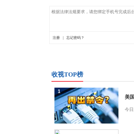
收视TOP榜
1
美
今日
2