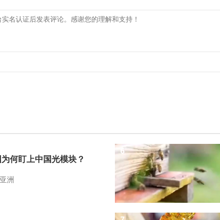
6
国为何盯上中国光模块？
亚洲
7