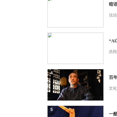
暗
法治
3
“A
共同
4
百
文化
5
一醋