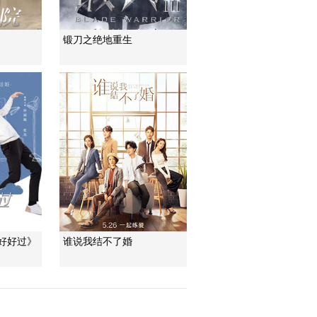
锻刀之绝地重生
好好过》
谁说我结不了婚