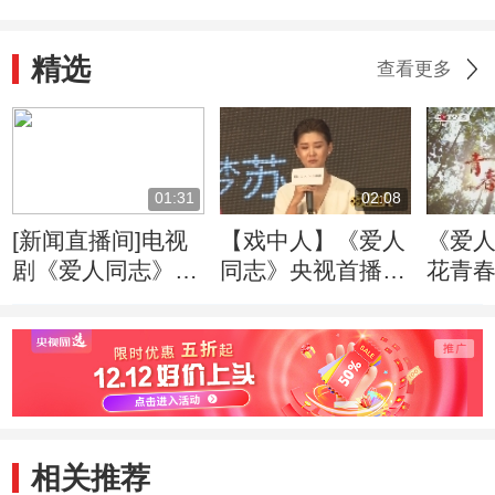
精选
查看更多
01:31
02:08
[新闻直播间]电视
【戏中人】《爱人
《爱人
剧《爱人同志》央
同志》央视首播
花青春
视开播：尊重历史
王雷李小萌传递信
创作 致敬革命先
仰之美
辈
相关推荐