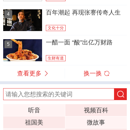
百年潮起 再现张謇传奇人生
4
文化十分
一醋一面 “酸”出亿万财路
5
生财有道
查看更多
换一换
听音
视频百科
祖国美
微故事