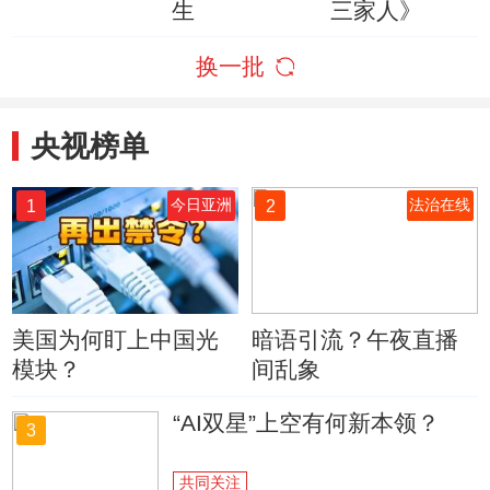
生
三家人》
换一批
央视榜单
1
2
今日亚洲
法治在线
美国为何盯上中国光
暗语引流？午夜直播
模块？
间乱象
“AI双星”上空有何新本领？
3
共同关注