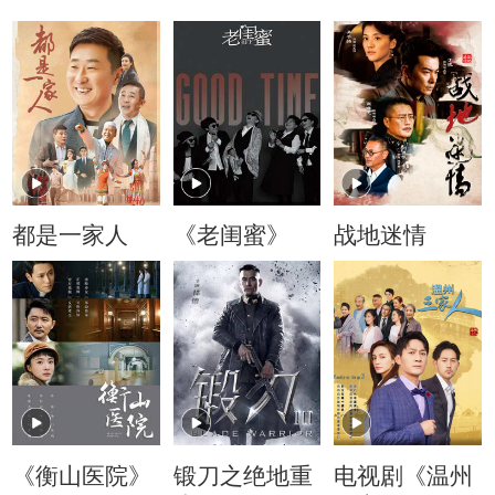
都是一家人
《老闺蜜》
战地迷情
《衡山医院》
锻刀之绝地重
电视剧《温州