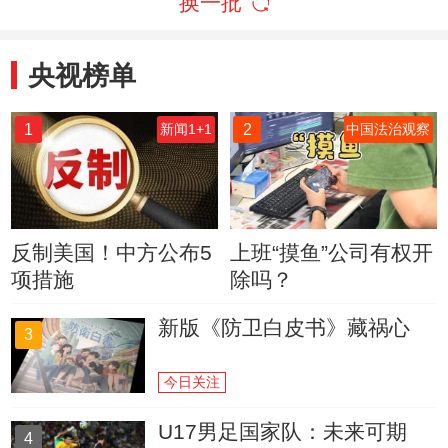
换一批
央视榜单
1
2
新闻1+1
中国法治观察
反制美国！中方公布5
上班“摸鱼”公司有权开
项措施
除吗？
新版《防卫白皮书》藏祸心
3
今日关注
U17男足国家队：未来可期
4