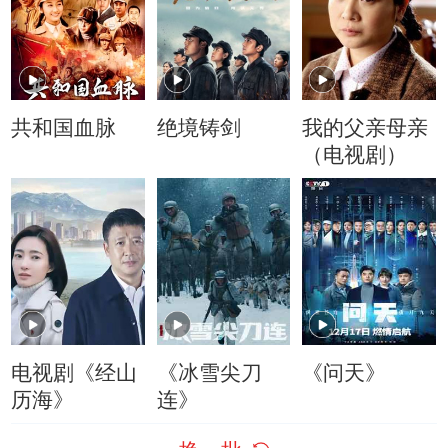
共和国血脉
绝境铸剑
我的父亲母亲
（电视剧）
电视剧《经山
《冰雪尖刀
《问天》
历海》
连》