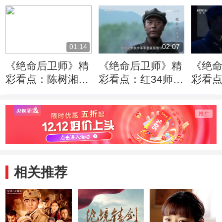
01:14
02:07
《绝命后卫师》精
《绝命后卫师》精
《绝
彩看点：陈树湘负
彩看点：红34师断
彩看
伤无药医治
后任务圆满完成
知中
围而
相关推荐