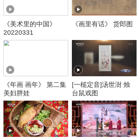
《美术里的中国》
《画里有话》 货郎图
20220331
《年画 画年》 第二集
[一槌定音]汤世澍 烛
美妇胖娃
台鼠戏图