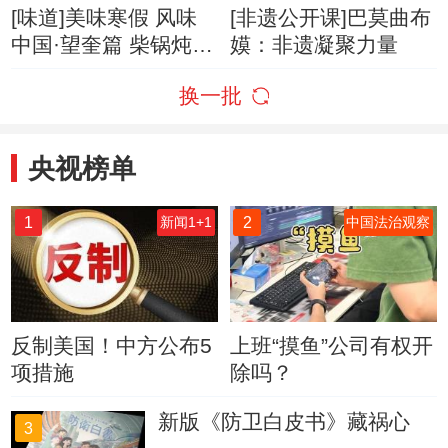
[味道]美味寒假 风味
[非遗公开课]巴莫曲布
中国·望奎篇 柴锅炖
嫫：非遗凝聚力量
大锅大灶炖出的豪爽
换一批
年味
央视榜单
1
2
新闻1+1
中国法治观察
反制美国！中方公布5
上班“摸鱼”公司有权开
项措施
除吗？
新版《防卫白皮书》藏祸心
3