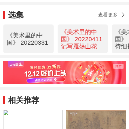
选集
查看更多
《美术里的中
《美
《美术里的中
国》 20220411
国》 
国》 20220331
记写雁荡山花
待细
相关推荐