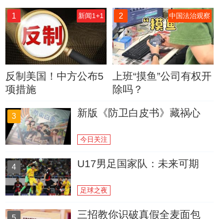
1
2
新闻1+1
中国法治观察
反制美国！中方公布5
上班“摸鱼”公司有权开
项措施
除吗？
新版《防卫白皮书》藏祸心
3
今日关注
U17男足国家队：未来可期
4
足球之夜
三招教你识破真假全麦面包
5