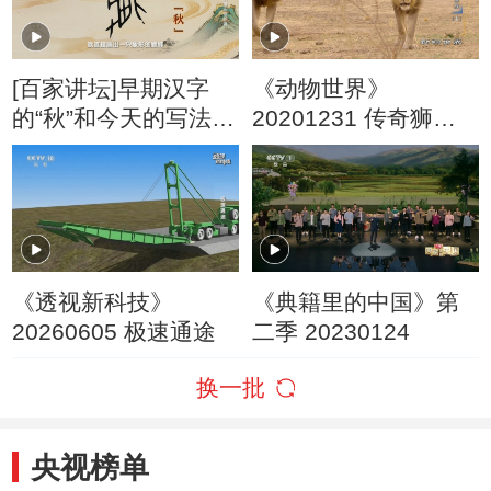
[百家讲坛]早期汉字
《动物世界》
的“秋”和今天的写法几
20201231 传奇狮子
乎没有一点关系
家族（上）
《透视新科技》
《典籍里的中国》第
20260605 极速通途
二季 20230124
换一批
央视榜单