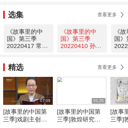
选集
查看更多
《故事里的中
《故事里的中
《故
国》第三季
国》第三季
国》
20220417 常香
20220410 孙家
202
玉
栋
精选
查看更多
07:09
01:25
[故事里的中国第
[故事里的中国第
[故事
三季]戏剧主创们
三季]敦煌研究院
三季]
集体学习敦煌莫高
李萍讲述樊锦诗扎
李萍