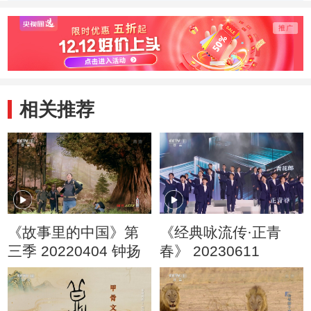
窟守护人的故事
根大漠的故事
敦煌
相关推荐
《故事里的中国》第
《经典咏流传·正青
三季 20220404 钟扬
春》 20230611