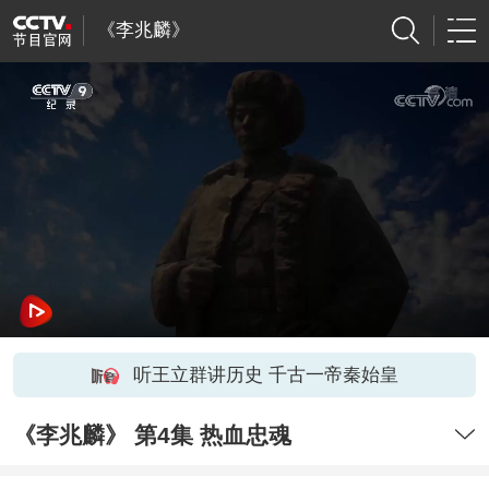
《李兆麟》
听王立群讲历史 千古一帝秦始皇
《李兆麟》 第4集 热血忠魂