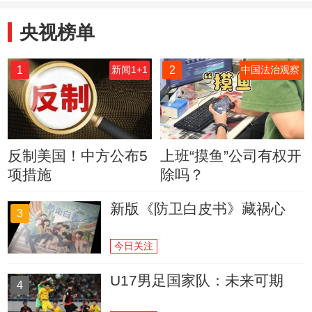
央视榜单
1
2
新闻1+1
中国法治观察
反制美国！中方公布5
上班“摸鱼”公司有权开
项措施
除吗？
新版《防卫白皮书》藏祸心
3
今日关注
U17男足国家队：未来可期
4