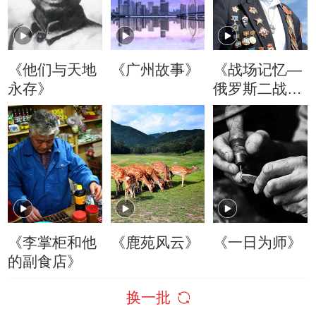
《他们与天地
《广州故事》
《战场记忆—
永存》
俄罗斯二战老
兵口述历史》
(精编版)
《李掌柜和他
《鹿苑风云》
《一日为师》
的副食店》
换一批