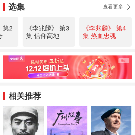
选集
查看更多
 第2
《李兆麟》 第3
《李兆麟》 第4
奇
集 信仰高地
集 热血忠魂
相关推荐