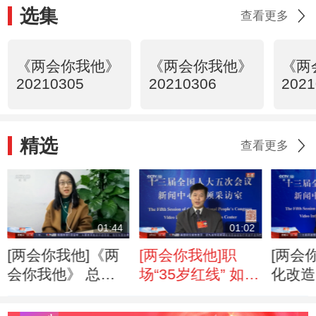
选集
查看更多
《两会你我他》
《两会你我他》
《两
20210305
20210306
2021
精选
查看更多
01:44
01:02
[两会你我他]《两
[两会你我他]职
[两会
会你我他》 总台
场“35岁红线” 如何
化改造
帮你问
破解？
工人消