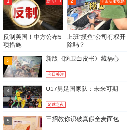
1
2
新闻1+1
中国法治观察
反制美国！中方公布5
上班“摸鱼”公司有权开
项措施
除吗？
新版《防卫白皮书》藏祸心
3
今日关注
U17男足国家队：未来可期
4
足球之夜
三招教你识破真假全麦面包
5