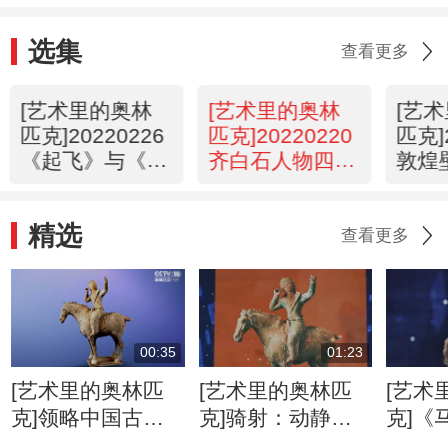
选集
查看更多
[艺术里的奥林
[艺术里的奥林
[艺
匹克]20220226
匹克]20220220
匹克]
《起飞》与《挑
齐白石人物四条
敦煌
战》
屏
组图
精选
查看更多
00:35
01:23
[艺术里的奥林匹
[艺术里的奥林匹
[艺术
克]领略中国古代
克]骑射：动静结
克]《
陶俑的艺术之美
合的极致运动
术与