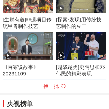
[生财有道]非遗项目传
[探索·发现]用传统技
统甲胄制作技艺
艺制作的豆干
《百家说故事》
[越战越勇]史明思和邓
20231109
伟民的精彩表现
换一批
央视榜单