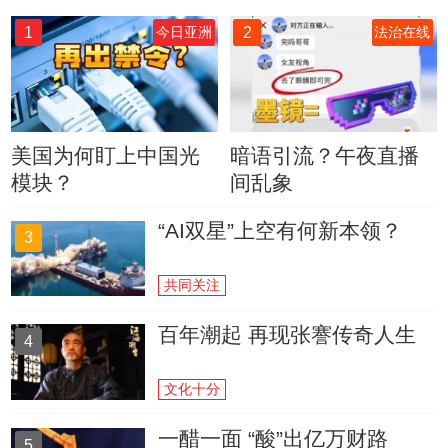
1
2
今日亚洲
法治在线
美国为何盯上中国光
暗语引流？午夜直播
模块？
间乱象
“AI双星”上空有何新本领？
3
共同关注
百年潮起 再现张謇传奇人生
4
文化十分
一醋一面 “酸”出亿万财路
5