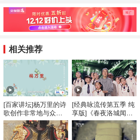
相关推荐
[百家讲坛]杨万里的诗
[经典咏流传第五季 纯
歌创作非常地与众不
享版]《春夜洛城闻
同
笛》 演唱：邓小岚 马
兰花儿童声合唱团