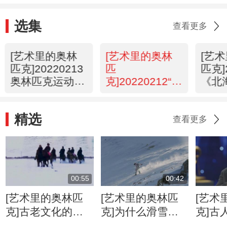
选集
查看更多
[艺术里的奥林
[艺术里的奥林
[艺
匹克]20220213
匹
匹克]
奥林匹克运动雕
克]20220212“冰
《北
塑
丝带”国家速滑
馆
精选
查看更多
00:55
00:42
[艺术里的奥林匹
[艺术里的奥林匹
[艺术
克]古老文化的传
克]为什么滑雪一
克]古
承 滑雪运动不简
定要去阿勒泰？
场面