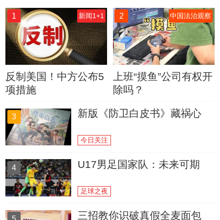
1
2
新闻1+1
中国法治观察
反制美国！中方公布5
上班“摸鱼”公司有权开
项措施
除吗？
新版《防卫白皮书》藏祸心
3
今日关注
U17男足国家队：未来可期
4
足球之夜
三招教你识破真假全麦面包
5