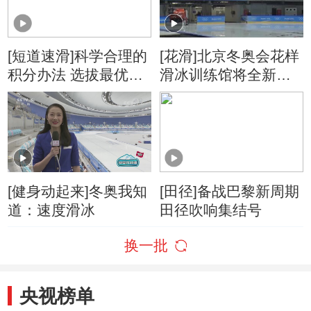
[短道速滑]科学合理的
[花滑]北京冬奥会花样
积分办法 选拔最优秀
滑冰训练馆将全新亮
的冬奥会选手
相
[健身动起来]冬奥我知
[田径]备战巴黎新周期
道：速度滑冰
田径吹响集结号
换一批
央视榜单