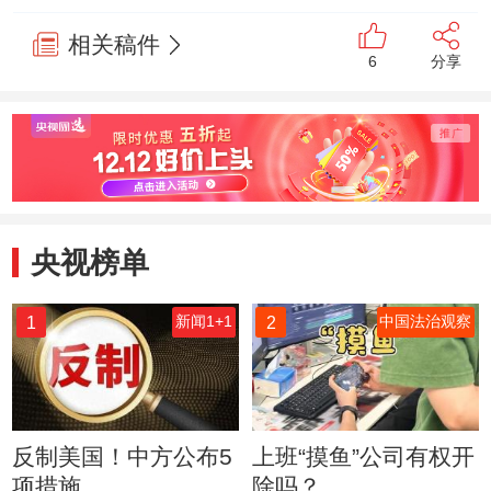
相关稿件
6
分享
央视榜单
1
2
新闻1+1
中国法治观察
反制美国！中方公布5
上班“摸鱼”公司有权开
项措施
除吗？