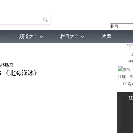
单
频道大全
栏目大全
片库
登
4K专区
听音
热榜
微视频
育
电影
国防军事
电视剧
纪录
科教
戏曲
社会与法
少
使
奥林匹克
06 《北海溜冰》
|
注册
|
PC客
往