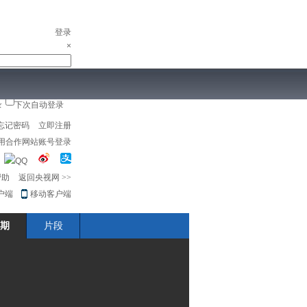
登录
×
录
下次自动登录
儿
音乐
体育赛事
农业农村
忘记密码
立即注册
用合作网站账号登录
帮助
返回央视网
>>
户端
移动客户端
期
片段