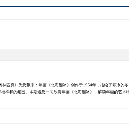
里的奥林匹克》为您带来：年画《北海溜冰》创作于1954年，描绘了寒冷
幸福祥和的氛围。本期邀您一同欣赏年画《北海溜冰》，解读年画的艺术