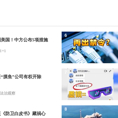
6
制美国！中方公布5项措施
1+1
7
班“摸鱼”公司有权开除
？
法治观察
8
版《防卫白皮书》藏祸心