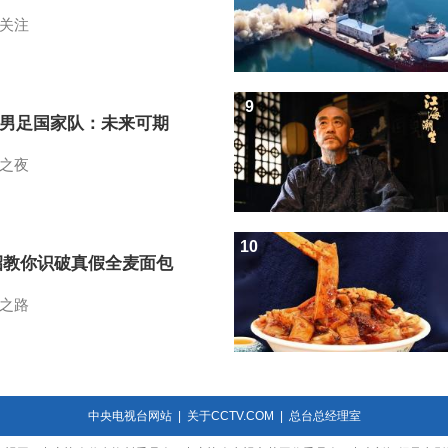
关注
9
7男足国家队：未来可期
之夜
10
招教你识破真假全麦面包
之路
中央电视台网站
|
关于CCTV.COM
|
总台总经理室