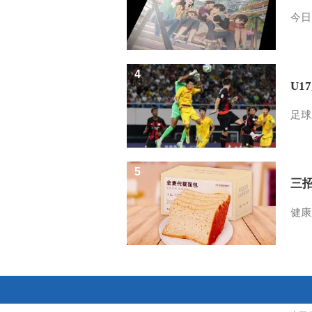
今日
4
U1
足球
5
三
健康