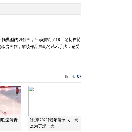
术组图（上）
2022-01-08 20:59:00
[艺术里的奥林匹
克]20220102 《登上慕士
塔格峰》（下）
是一幅典型的风俗画，生动描绘了19世纪初在荷
的珍贵画作，解读作品展现的艺术手法，感受
2022-01-02 21:33:59
[艺术里的奥林匹
克]20220101 《登上慕士
塔格峰》（上）
换一组
2022-01-01 21:58:01
[艺术里的奥林匹
克]20211226 《明宣宗行
乐图》
2021-12-26 21:36:22
滑联速滑青
[北京2022]老年滑冰队：就
[艺术里的奥林匹
是为了那一天
克]20211225 赏析《明皇