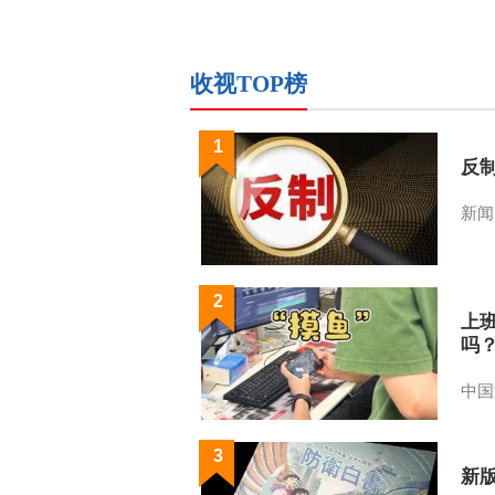
收视TOP榜
1
反
新闻
2
上
吗
中国
3
新