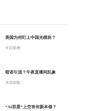
2021-12-11 21:25:12
[艺术里的奥林匹
克]20211205 会徽（下）
2021-12-05 21:41:32
美国为何盯上中国光模块？
[艺术里的奥林匹
今日亚洲
克]20211204 会徽（上）
2021-12-04 22:03:36
暗语引流？午夜直播间乱象
[艺术里的奥林匹
克]20211128 回望2008 品
味《画卷》
法治在线
2021-11-28 21:31:56
[艺术里的奥林匹
克]20211127 微笑版《顾
“AI双星”上空有何新本领？
拜旦》