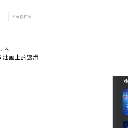
频道大全
栏目大全
片库
4K专区
听
育
电影
国防军事
电视剧
纪录
科教
戏曲
社会与法
少
林匹克
16 油画上的速滑
往