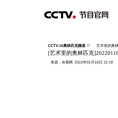
首页
直播
节目单
综合
新闻
财经
综艺
中文国际
体
CCTV-16奥林匹克频道
艺术里的奥
[艺术里的奥林匹克]202201
来源：
央视网
2022年01月16日 22:18