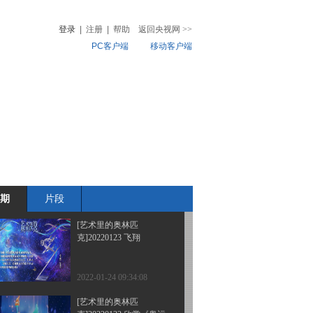
克]20220205 北京冬奥体
育图标
登录
|
注册
|
帮助
返回央视网
>>
PC客户端
移动客户端
2022-02-05 22:51:25
[艺术里的奥林匹
音
热榜
克]20220130 探寻“雪如
微视频
意”的东方神韵
儿
音乐
体育赛事
农业农村
2022-01-30 21:51:45
[艺术里的奥林匹
克]20220129 梁祝与花滑
期
片段
2022-01-29 22:33:49
[艺术里的奥林匹
克]20220123 飞翔
2022-01-24 09:34:08
[艺术里的奥林匹