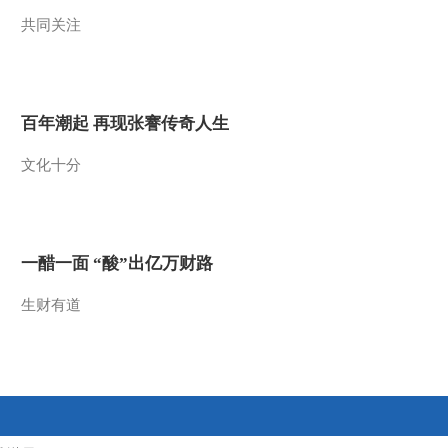
共同关注
2021-11-27 21:34:00
[艺术里的奥林匹
克]20211120 品读《仕女
蹴鞠图》
百年潮起 再现张謇传奇人生
2021-11-20 23:40:22
文化十分
[艺术里的奥林匹
克]20211119 品读《掷铁
饼者》
2021-11-20 00:30:25
一醋一面 “酸”出亿万财路
生财有道