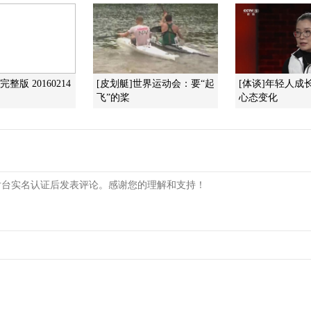
整版 20160214
[皮划艇]世界运动会：要“起
[体谈]年轻人成
飞”的桨
心态变化