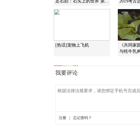
足石刻：石头上的世界 第...
2019考古
[热话]宠物上飞机
《共同家
与牦牛乳构