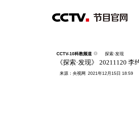
首页
直播
节目单
综合
新闻
财经
综艺
中文国际
体
CCTV-10科教频道
探索·发现
《探索·发现》 20211120
来源：
央视网
2021年12月15日 18:59