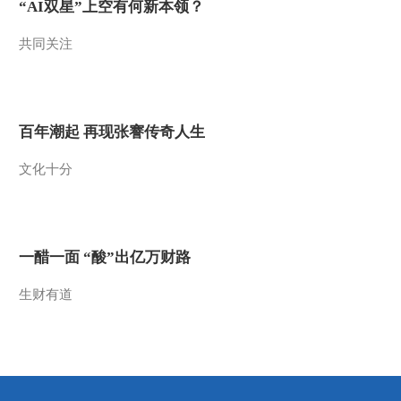
“AI双星”上空有何新本领？
2021-11-29 22:39:53
共同关注
《探索·发现》 20211128
匠人·匠心（九十）
2021-11-28 23:23:56
百年潮起 再现张謇传奇人生
《探索·发现》 20211127
文化十分
匠人·匠心（八十九）
2021-11-27 22:31:59
《探索·发现》 20211126
一醋一面 “酸”出亿万财路
2021考古进行时 第四季
山东博兴龙华寺遗址发掘
生财有道
纪实
2021-11-26 22:44:03
《探索·发现》 20211125
2021考古进行时 第四季
邵家棚遗址发掘记