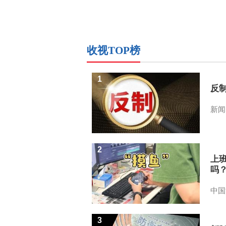
收视TOP榜
1
反
新闻
2
上
吗
中国
3