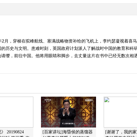
3年2月，穿梭在驼峰航线、塞满战略物资补给的飞机上，李约瑟凝视着喜
国的历史与文明。患难时刻，英国政府计划派人了解战时中国的教育和科
缨，前往中国。他将用眼睛和脚步，去丈量这片在书中已经无数次相遇的土地
 20190824
[百家讲坛]海昏侯的蒸馏器
[谢谢了，我的家