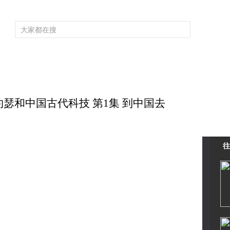
频道大全
栏目大全
片库
4K专区
听
育
电影
国防军事
电视剧
纪录
科教
戏曲
社会与法
少
 李约瑟和中国古代科技 第1集 到中国去
往