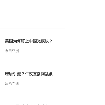
2021-12-03 22:27:39
《探索·发现》 20211202
探秘三星堆 第九集
2021-12-02 22:27:42
美国为何盯上中国光模块？
《探索·发现》 20211201
禹会村遗址探秘（下）
今日亚洲
2021-12-01 23:17:46
《探索·发现》 20211130
禹会村遗址探秘（上）
暗语引流？午夜直播间乱象
法治在线
2021-11-30 22:53:49
《探索·发现》 20211129
麟州故城寻古记