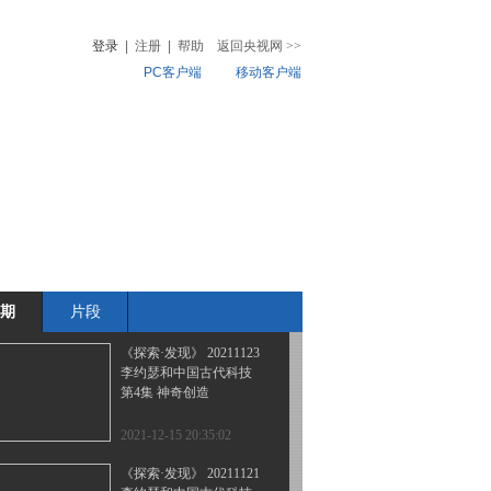
大葆台汉墓探秘（下）
登录
|
注册
|
帮助
返回央视网
>>
PC客户端
移动客户端
2021-12-15 22:54:58
《探索·发现》 20211125
音
热榜
李约瑟和中国古代科技
微视频
第6集 人去留影
儿
音乐
体育赛事
农业农村
2021-12-15 21:45:00
《探索·发现》 20211124
李约瑟和中国古代科技
第5集 书写中国
期
片段
2021-12-15 21:38:59
《探索·发现》 20211123
李约瑟和中国古代科技
第4集 神奇创造
2021-12-15 20:35:02
《探索·发现》 20211121