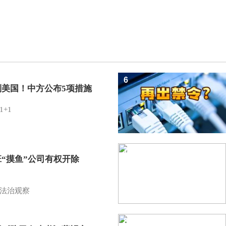
6
制美国！中方公布5项措施
1+1
7
班“摸鱼”公司有权开除
？
法治观察
8