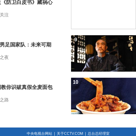
版《防卫白皮书》藏祸心
关注
9
7男足国家队：未来可期
之夜
10
招教你识破真假全麦面包
之路
中央电视台网站
|
关于CCTV.COM
|
总台总经理室