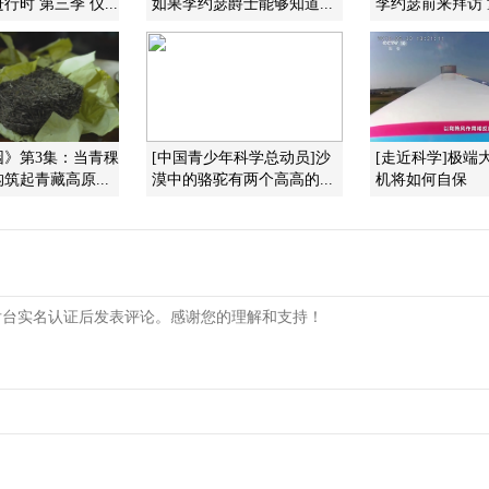
进行时 第三季 仪...
如果李约瑟爵士能够知道...
李约瑟前来拜访 童
园》第3集：当青稞
[中国青少年科学总动员]沙
[走近科学]极端
筑起青藏高原...
漠中的骆驼有两个高高的...
机将如何自保