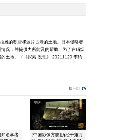
党 第2集 富国强军
2021-12-12 22:37:09
《探索·发现》 20211211
军工记忆——把一切献给
党 第1集 铸剑止戈
马拉雅的积雪和这片古老的土地。日本侵略者
研情况，并提供力所能及的帮助。为了在硝烟
2021-12-11 23:47:13
。（《探索·发现》 20211120 李约
《探索·发现》 20211210
祁连大墓（下）
2021-12-10 22:33:15
换一组
《探索·发现》 20211209
祁连大墓（上）
2021-12-09 22:27:19
《探索·发现》 20211208
]知名学者
[中国影像方志]历经千难万
寻踪小邾国