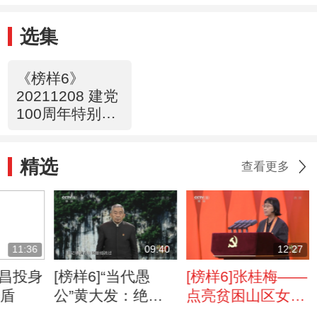
选集
《榜样6》
20211208 建党
100周年特别节
目
精选
查看更多
11:36
09:40
12:27
定昌投身
[榜样6]“当代愚
[榜样6]张桂梅——
铸盾
公”黄大发：绝壁
点亮贫困山区女孩
天渠映初心
梦想的“校长妈妈”