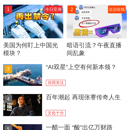
1
2
今日亚洲
法治在线
美国为何盯上中国光
暗语引流？午夜直播
模块？
间乱象
“AI双星”上空有何新本领？
3
共同关注
百年潮起 再现张謇传奇人生
4
文化十分
一醋一面 “酸”出亿万财路
5