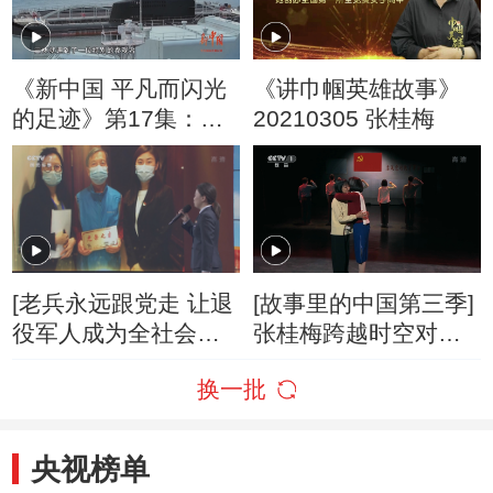
《新中国 平凡而闪光
《讲巾帼英雄故事》
的足迹》第17集：
20210305 张桂梅
401艇迎来了一位特别
的参观者
[老兵永远跟党走 让退
[故事里的中国第三季]
役军人成为全社会尊
张桂梅跨越时空对话
重的人主题演讲比赛]
江姐
换一批
演讲题目《我们愿做
老兵的守护者》 演讲
人：刘洪菲
央视榜单