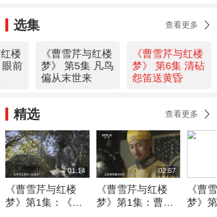
选集
查看更多
与红楼
《曹雪芹与红楼
《曹雪芹与红楼
 眼前
梦》 第5集 凡鸟
梦》 第6集 清砧
人
偏从末世来
怨笛送黄昏
精选
查看更多
01:14
02:57
《曹雪芹与红楼
《曹雪芹与红楼
《曹
梦》第1集：《红
梦》第1集：曹家
梦》第
楼梦》问世以来
和康熙关系密切
离世 