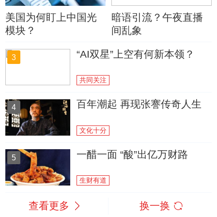
美国为何盯上中国光
暗语引流？午夜直播
模块？
间乱象
“AI双星”上空有何新本领？
3
共同关注
百年潮起 再现张謇传奇人生
4
文化十分
一醋一面 “酸”出亿万财路
5
生财有道
查看更多
换一换