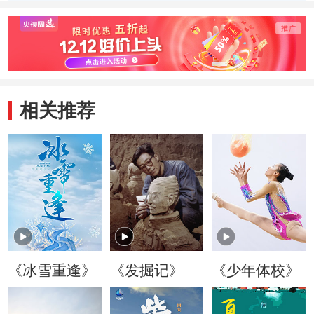
受到众多名人称赞
一时风光无限
家荣
相关推荐
《冰雪重逢》
《发掘记》
《少年体校》