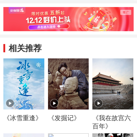
受到众多名人称赞
一时风光无限
家荣
相关推荐
《冰雪重逢》
《发掘记》
《我在故宫六
百年》