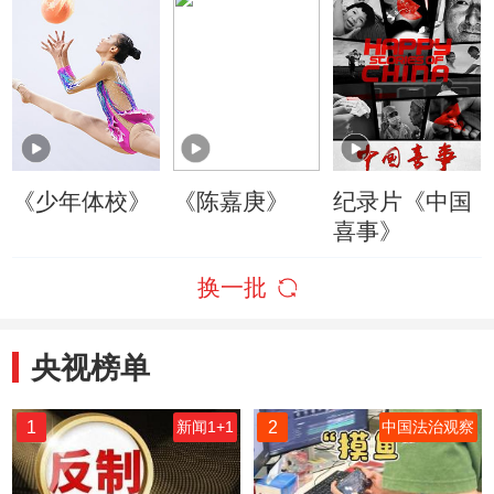
《少年体校》
《陈嘉庚》
纪录片《中国
喜事》
换一批
央视榜单
1
2
新闻1+1
中国法治观察