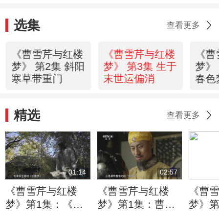
选集
查看更多
《曹雪芹与红楼
《曹雪芹与红楼
《曹
梦》 第2集 斜阳
梦》 第3集 生于
梦》
寒草带重门
末世运偏消
春色
精选
查看更多
01:14
02:57
《曹雪芹与红楼
《曹雪芹与红楼
《曹
梦》第1集：《红
梦》第1集：曹家
梦》第
楼梦》问世以来
和康熙关系密切
离世 