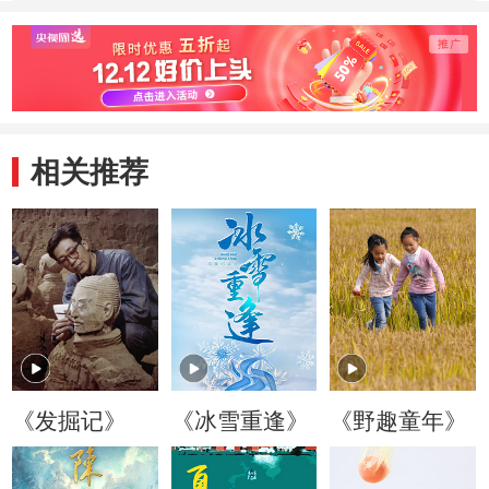
受到众多名人称赞
一时风光无限
家荣
相关推荐
《发掘记》
《冰雪重逢》
《野趣童年》