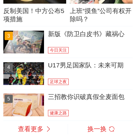
反制美国！中方公布5
上班“摸鱼”公司有权开
项措施
除吗？
新版《防卫白皮书》藏祸心
3
今日关注
U17男足国家队：未来可期
4
足球之夜
三招教你识破真假全麦面包
5
健康之路
查看更多
换一换