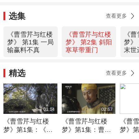
选集
查看更多
《曹雪芹与红楼
《曹雪芹与红楼
《曹
梦》 第1集 一局
梦》 第2集 斜阳
梦》
输赢料不真
寒草带重门
末世
精选
查看更多
01:14
02:57
《曹雪芹与红楼
《曹雪芹与红楼
《曹
梦》第1集：《红
梦》第1集：曹家
梦》第
楼梦》问世以来
和康熙关系密切
离世 