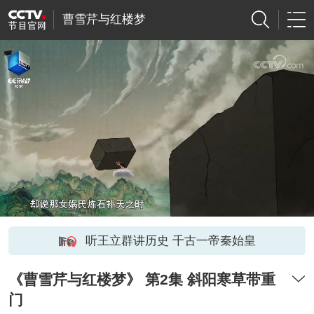
曹雪芹与红楼梦
听王立群讲历史 千古一帝秦始皇
《曹雪芹与红楼梦》 第2集 斜阳寒草带重
门