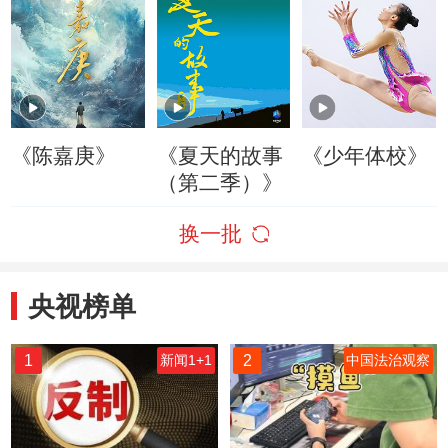
《陈嘉庚》
《夏天的故事
《少年体校》
（第二季）》
换一批
央视榜单
1
2
新闻1+1
中国法治观察