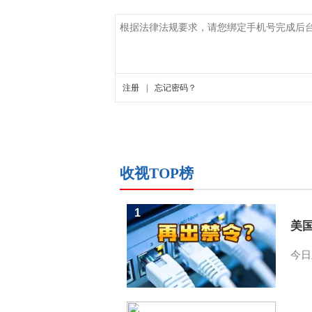
收视TOP榜
1
美
今日
2