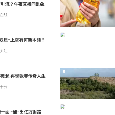
语引流？午夜直播间乱象
在线
8
I双星”上空有何新本领？
关注
9
年潮起 再现张謇传奇人生
十分
10
一面 “酸”出亿万财路