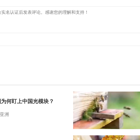
6
国为何盯上中国光模块？
亚洲
7