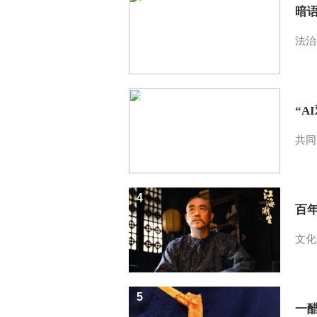
暗
法治
3
“A
共同
4
百
文化
5
一醋