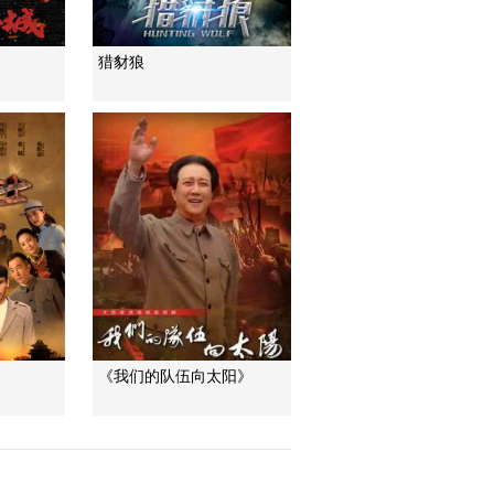
猎豺狼
《我们的队伍向太阳》