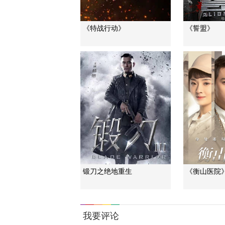
《特战行动》
《誓盟》
锻刀之绝地重生
《衡山医院