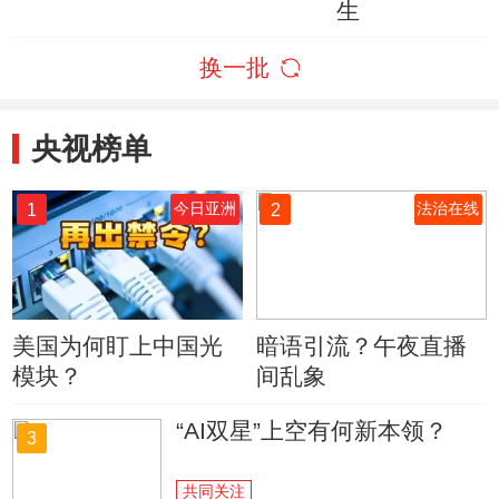
生
换一批
央视榜单
1
2
今日亚洲
法治在线
美国为何盯上中国光
暗语引流？午夜直播
模块？
间乱象
“AI双星”上空有何新本领？
3
共同关注