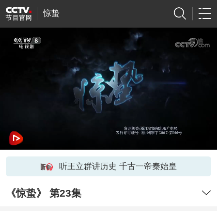
惊蛰
听王立群讲历史 千古一帝秦始皇
《惊蛰》 第23集