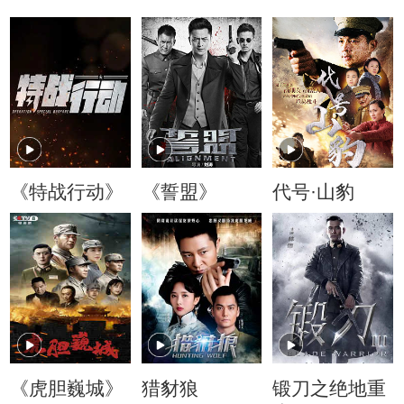
《特战行动》
《誓盟》
代号·山豹
《虎胆巍城》
猎豺狼
锻刀之绝地重