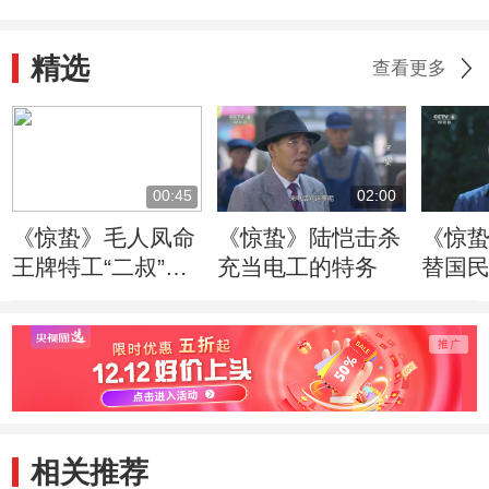
精选
查看更多
00:45
02:00
《惊蛰》毛人凤命
《惊蛰》陆恺击杀
《惊
王牌特工“二叔”担
充当电工的特务
替国
任惊蛰行动总指挥
相关推荐