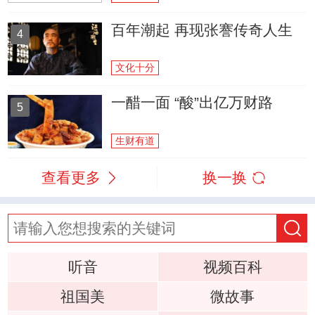
百年潮起 再现张謇传奇人生
4
文化十分
一醋一面 “酸”出亿万财路
5
生财有道
查看更多
换一换
听音
视频百科
祖国美
微故事