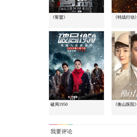
《誓盟》
《特战行动
破局1950
《衡山医院