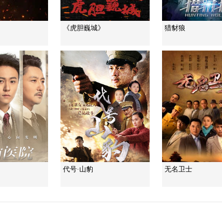
》
《虎胆巍城》
猎豺狼
》
代号·山豹
无名卫士