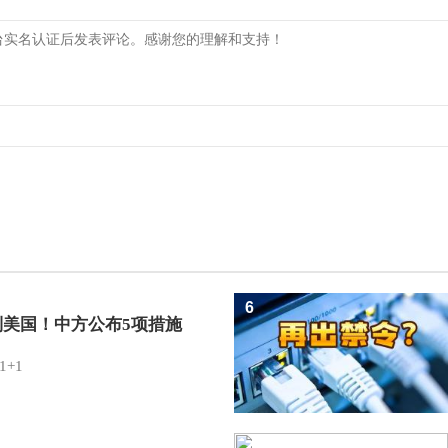
6
制美国！中方公布5项措施
1+1
7