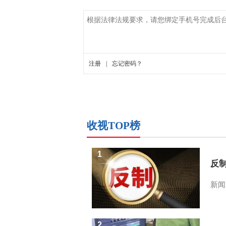
收视TOP榜
1
反
新闻
2