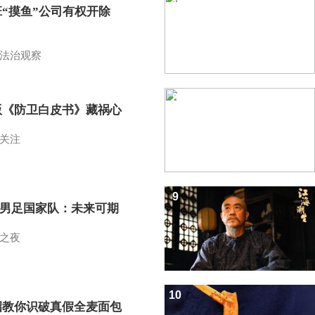
班“摸鱼”公司有权开除
？
法治观察
8
版《防卫白皮书》藏祸心
关注
9
7男足国家队：未来可期
之夜
10
招教你识破真假全麦面包