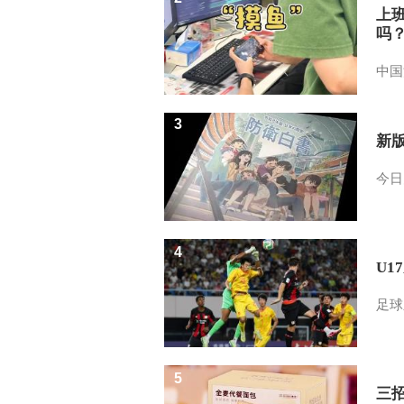
上
吗
中国
3
新
今日
4
U1
足球
5
三