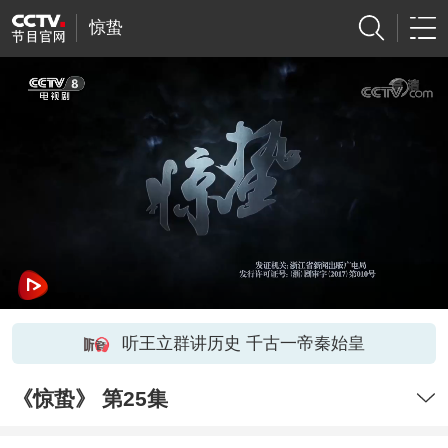
惊蛰
听王立群讲历史 千古一帝秦始皇
《惊蛰》 第25集