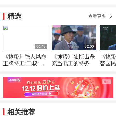
精选
查看更多
00:45
02:00
《惊蛰》毛人凤命
《惊蛰》陆恺击杀
《惊
王牌特工“二叔”担
充当电工的特务
替国
任惊蛰行动总指挥
相关推荐