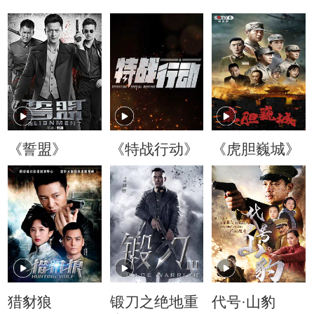
《誓盟》
《特战行动》
《虎胆巍城》
猎豺狼
锻刀之绝地重
代号·山豹