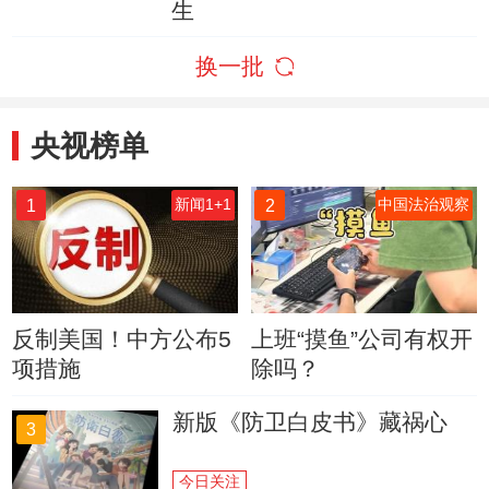
生
换一批
央视榜单
1
2
新闻1+1
中国法治观察
反制美国！中方公布5
上班“摸鱼”公司有权开
项措施
除吗？
新版《防卫白皮书》藏祸心
3
今日关注