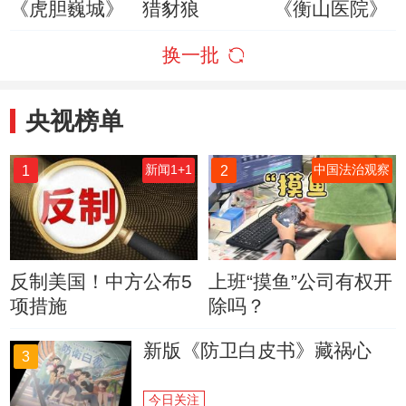
《虎胆巍城》
猎豺狼
《衡山医院》
换一批
央视榜单
1
2
新闻1+1
中国法治观察
反制美国！中方公布5
上班“摸鱼”公司有权开
项措施
除吗？
新版《防卫白皮书》藏祸心
3
今日关注