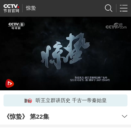
惊蛰
听王立群讲历史 千古一帝秦始皇
《惊蛰》 第22集