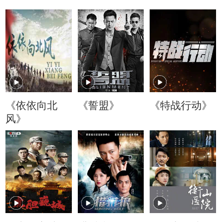
《依依向北
《誓盟》
《特战行动》
风》