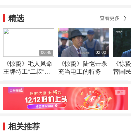
精选
查看更多
00:45
02:00
《惊蛰》毛人凤命
《惊蛰》陆恺击杀
《惊
王牌特工“二叔”担
充当电工的特务
替国
任惊蛰行动总指挥
相关推荐