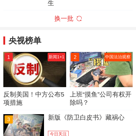
生
换一批
央视榜单
1
2
新闻1+1
中国法治观察
反制美国！中方公布5
上班“摸鱼”公司有权开
项措施
除吗？
新版《防卫白皮书》藏祸心
3
今日关注