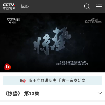
惊蛰
听王立群讲历史 千古一帝秦始皇
《惊蛰》 第13集