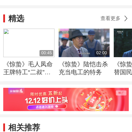
精选
查看更多
00:45
02:00
《惊蛰》毛人凤命
《惊蛰》陆恺击杀
《惊
王牌特工“二叔”担
充当电工的特务
替国
任惊蛰行动总指挥
相关推荐