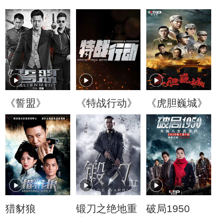
《誓盟》
《特战行动》
《虎胆巍城》
猎豺狼
锻刀之绝地重
破局1950