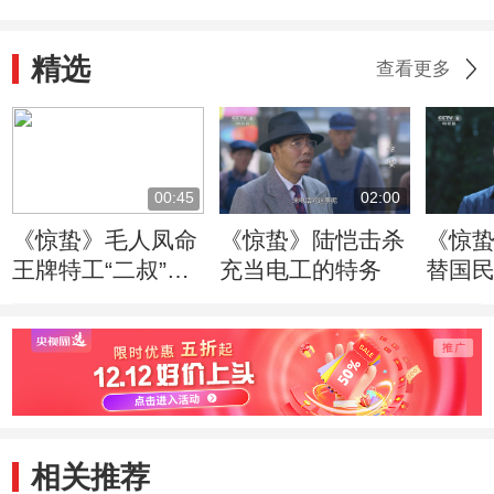
精选
查看更多
00:45
02:00
《惊蛰》毛人凤命
《惊蛰》陆恺击杀
《惊
王牌特工“二叔”担
充当电工的特务
替国
任惊蛰行动总指挥
相关推荐