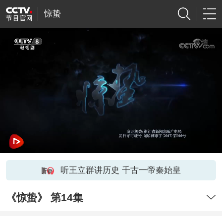
惊蛰
听王立群讲历史 千古一帝秦始皇
《惊蛰》 第14集