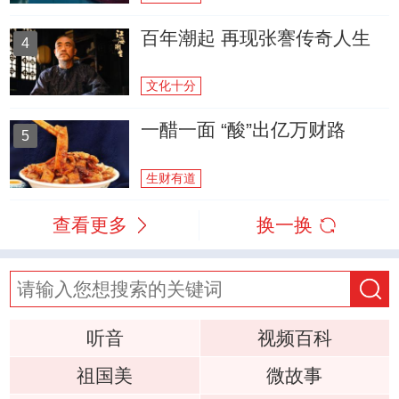
百年潮起 再现张謇传奇人生
4
文化十分
一醋一面 “酸”出亿万财路
5
生财有道
查看更多
换一换
听音
视频百科
祖国美
微故事