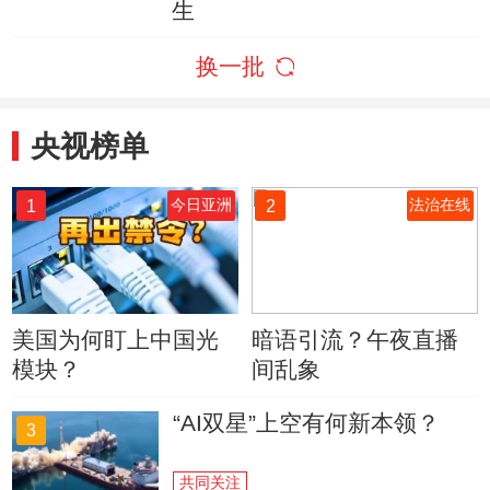
生
换一批
央视榜单
1
2
今日亚洲
法治在线
美国为何盯上中国光
暗语引流？午夜直播
模块？
间乱象
“AI双星”上空有何新本领？
3
共同关注