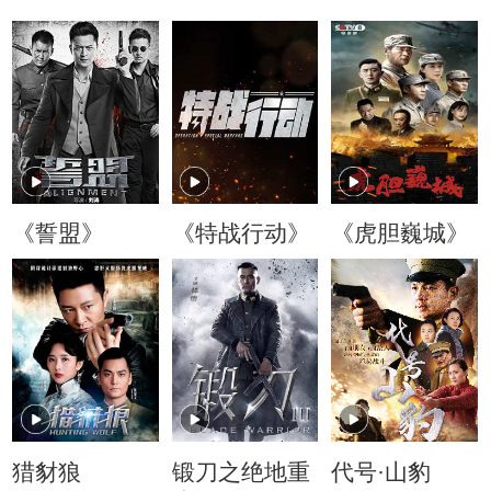
《誓盟》
《特战行动》
《虎胆巍城》
猎豺狼
锻刀之绝地重
代号·山豹