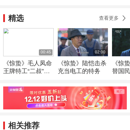
精选
查看更多
00:45
02:00
《惊蛰》毛人凤命
《惊蛰》陆恺击杀
《惊
王牌特工“二叔”担
充当电工的特务
替国
任惊蛰行动总指挥
相关推荐