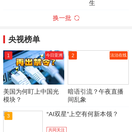
生
换一批
央视榜单
1
2
今日亚洲
法治在线
美国为何盯上中国光
暗语引流？午夜直播
模块？
间乱象
“AI双星”上空有何新本领？
3
共同关注