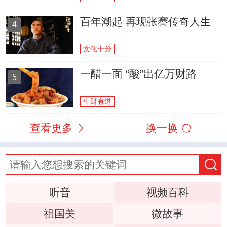
百年潮起 再现张謇传奇人生
4
文化十分
一醋一面 “酸”出亿万财路
5
生财有道
查看更多
换一换
听音
视频百科
祖国美
微故事