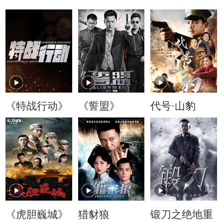
《特战行动》
《誓盟》
代号·山豹
《虎胆巍城》
猎豺狼
锻刀之绝地重