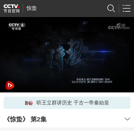
惊蛰
听王立群讲历史 千古一帝秦始皇
《惊蛰》 第2集