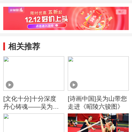
力
相关推荐
[文化十分]十分深度
[诗画中国]吴为山带您
丹心铸魂——吴为山
走进《昭陵六骏图》
雕塑艺术展 用十指塑
造有温度的历史与现
实