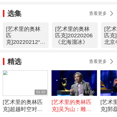
选集
查看更多
[艺术里的奥林
[艺术里的奥林
[艺
匹
匹克]20220206
匹克]
克]20220212“冰
《北海溜冰》
北京
丝带”国家速滑
标
馆
精选
查看更多
01:02
01:00
[艺术里的奥林匹
[艺术里的奥林匹
[艺术
克]超越时空对话
克]吴为山：雕塑
克]郭
《掷铁饼者》
有令人震撼的冲击
者充满