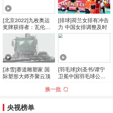
[北京2022]九枚奥运
[排球]荷兰女排有冲击
奖牌获得者：瓦伦蒂
力 中国女排调整及时
娜-韦扎利
[冰雪]赛道雕塑家 国
[羽毛球]刘圣书/谭宁
际塑形大师齐聚云顶
卫冕中国羽毛球公开
赛女双冠军
换一批
央视榜单