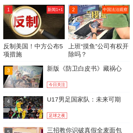
1
2
新闻1+1
中国法治观察
反制美国！中方公布5
上班“摸鱼”公司有权开
项措施
除吗？
新版《防卫白皮书》藏祸心
3
今日关注
U17男足国家队：未来可期
4
足球之夜
三招教你识破真假全麦面包
5