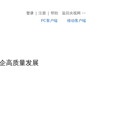
登录
|
注册
|
帮助
返回央视网
>>
PC客户端
移动客户端
音
热榜
微视频
儿
音乐
体育赛事
农业农村
国企高质量发展