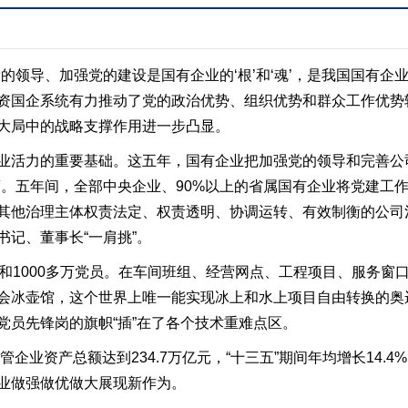
的领导、加强党的建设是国有企业的‘根’和‘魂’，是我国国有企业的
资国企系统有力推动了党的政治优势、组织优势和群众工作优势
大局中的战略支撑作用进一步凸显。
业活力的重要基础。这五年，国有企业把加强党的领导和完善公
度。五年间，全部中央企业、90%以上的省属国有企业将党建工
其他治理主体权责法定、权责透明、协调运转、有效制衡的公司
书记、董事长“一肩挑”。
织和1000多万党员。在车间班组、经营网点、工程项目、服务窗
会冰壶馆，这个世界上唯一能实现冰上和水上项目自由转换的奥
党员先锋岗的旗帜“插”在了各个技术重难点区。
管企业资产总额达到234.7万亿元，“十三五”期间年均增长14
业做强做优做大展现新作为。