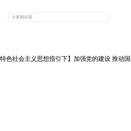
频道大全
栏目大全
片库
4K专区
听
育
电影
国防军事
电视剧
纪录
科教
戏曲
社会与法
少
国特色社会主义思想指引下】加强党的建设 推动