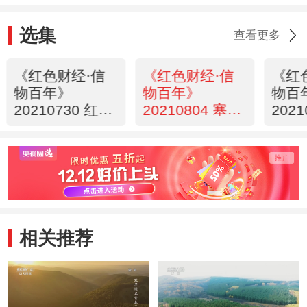
选集
查看更多
《红色财经·信
《红色财经·信
《红
物百年》
物百年》
物百
20210730 红军
20210804 塞罕
202
第一套制式军装
坝机械林场
瓷器
的“出生证”
功勋
相关推荐