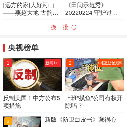
[远方的家]大好河山
《田间示范秀》
——燕赵大地 古韵悠
20220224 守护过渡
长 金山岭：万里长城
期的牛宝宝
换一批
金山独秀
央视榜单
1
2
新闻1+1
中国法治观察
反制美国！中方公布5
上班“摸鱼”公司有权开
项措施
除吗？
新版《防卫白皮书》藏祸心
3