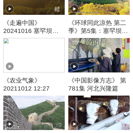
《走遍中国》
《环球同此凉热 第二
20241016 塞罕坝正
季》第5集：塞罕坝的
青春（上）
首笔碳汇交易 是一个
关于与自然共存的中
国叙事
《农业气象》
《中国影像方志》 第
20211012 12:27
781集 河北兴隆篇