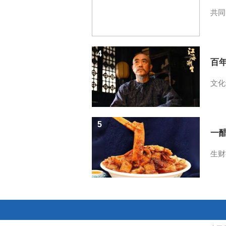
共同
4
百
文化
5
一醋
生财