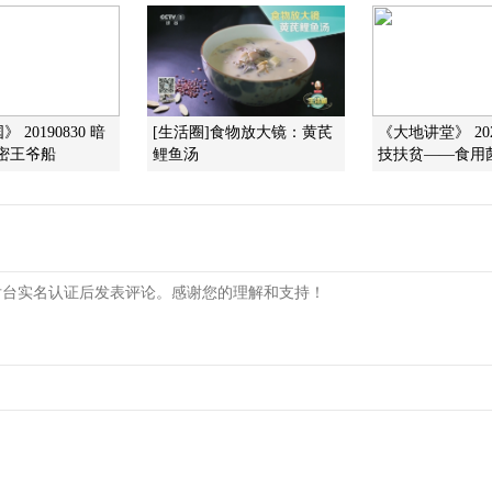
 20190830 暗
[生活圈]食物放大镜：黄芪
《大地讲堂》 202
密王爷船
鲤鱼汤
技扶贫——食用菌