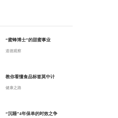
2021-07-05 22:11:00
《我爱发明》 20210702
烧饼快烤
2021-07-02 20:17:10
“蜜蜂博士”的甜蜜事业
《我爱发明》 20210701
道德观察
取蜜新动力
2021-07-01 19:41:13
教你看懂食品标签莫中计
《我爱发明》 20210630
大鱼欢乐钓（下）
健康之路
2021-06-30 18:53:16
《我爱发明》 20210629
大鱼欢乐钓（上）
“沉睡”4年保单的时效之争