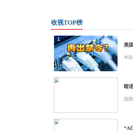
收视TOP榜
1
美
今日
2
暗
法治
3
“A