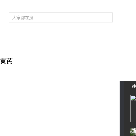
频道大全
栏目大全
片库
4K专区
听
育
电影
国防军事
电视剧
纪录
科教
戏曲
社会与法
少
栽黄芪
往