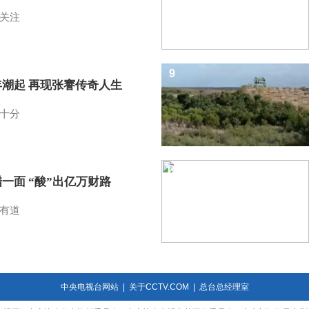
关注
9
年潮起 再现张謇传奇人生
十分
10
一面 “酸”出亿万财路
有道
中央电视台网站
|
关于CCTV.COM
|
总台总经理室