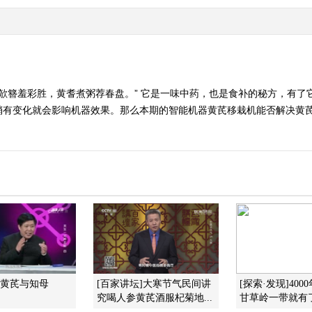
发欹簪羞彩胜，黄耆煮粥荐春盘。” 它是一味中药，也是食补的秘方，有了
稍有变化就会影响机器效果。那么本期的智能机器黄芪移栽机能否解决黄
]黄芪与知母
[百家讲坛]大寒节气民间讲
[探索·发现]40
究喝人参黄芪酒服杞菊地...
甘草岭一带就有了