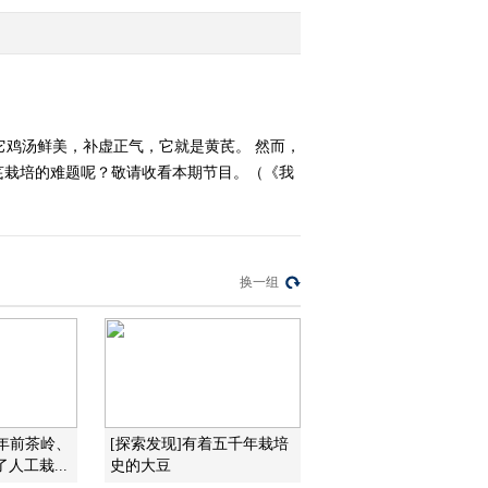
2021-07-14 19:03:40
《我爱发明》 20210414
玉米变形记
它鸡汤鲜美，补虚正气，它就是黄芪。 然而，
芪栽培的难题呢？敬请收看本期节目。（《我
2021-07-14 17:13:40
《我爱发明》 20210713
魔力发明秀之捕鼠双侠
换一组
2021-07-13 19:09:43
《我爱发明》 20210712
魔力发明秀之超级玩家
2021-07-12 18:53:47
00年前茶岭、
[探索发现]有着五千年栽培
《我爱发明》 20210709
人工栽...
史的大豆
护电奇兵