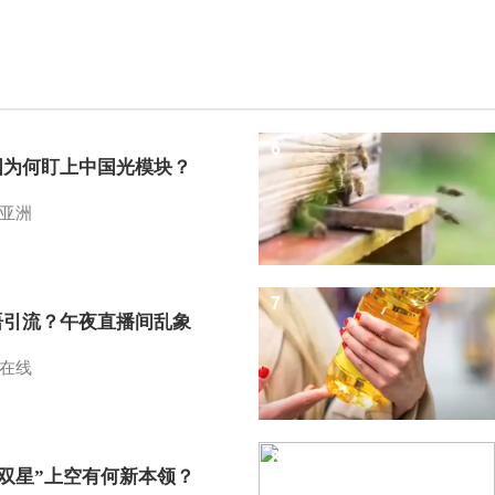
6
国为何盯上中国光模块？
亚洲
7
语引流？午夜直播间乱象
在线
8
I双星”上空有何新本领？