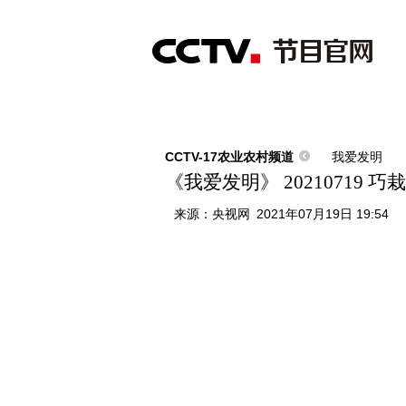
首页
直播
节目单
综合
新闻
财经
综艺
中文国际
体
CCTV-17农业农村频道
我爱发明
《我爱发明》 20210719 巧
来源：
央视网
2021年07月19日 19:54