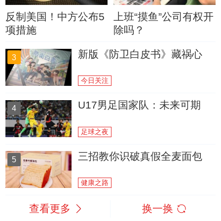
反制美国！中方公布5
上班“摸鱼”公司有权开
项措施
除吗？
新版《防卫白皮书》藏祸心
3
今日关注
U17男足国家队：未来可期
4
足球之夜
三招教你识破真假全麦面包
5
健康之路
查看更多
换一换