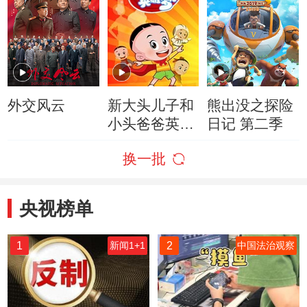
外交风云
新大头儿子和
熊出没之探险
小头爸爸英雄
日记 第二季
梦
换一批
央视榜单
1
2
新闻1+1
中国法治观察