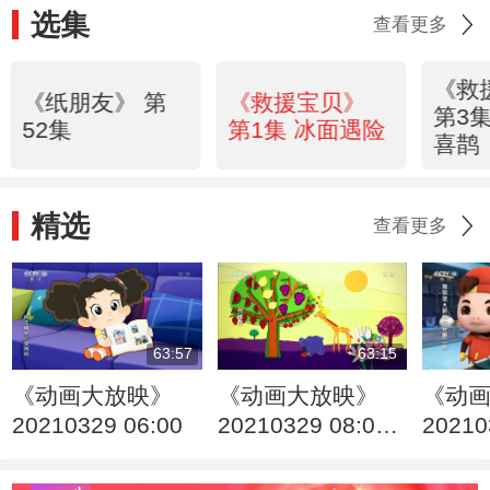
选集
查看更多
《救
《纸朋友》 第
《救援宝贝》
第3
52集
第1集 冰面遇险
喜鹊
精选
查看更多
63:57
63:15
《动画大放映》
《动画大放映》
《动
20210329 06:00
20210329 08:02
20210
2/2
1/2