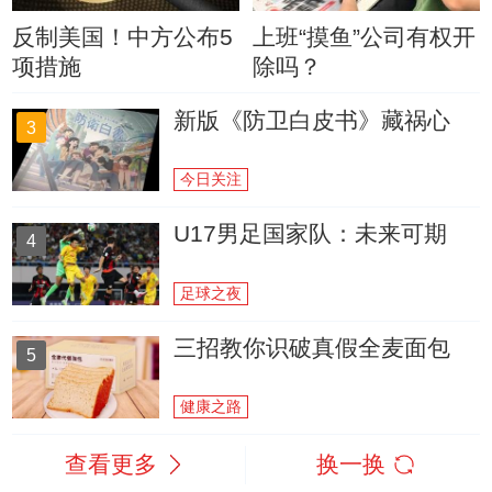
反制美国！中方公布5
上班“摸鱼”公司有权开
项措施
除吗？
新版《防卫白皮书》藏祸心
3
今日关注
U17男足国家队：未来可期
4
足球之夜
三招教你识破真假全麦面包
5
健康之路
查看更多
换一换