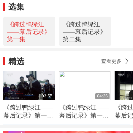
选集
《跨过鸭绿江
《跨过鸭绿江
——幕后记录》
——幕后记录》
第一集
第二集
精选
查看更多
03:57
04:26
《跨过鸭绿江——
《跨过鸭绿江——
《跨
幕后记录》第一
幕后记录》第一
幕后
集：电视剧组创作
集：精心还原真实
集：
人员集结 力求推
历史人物 重现那
马！