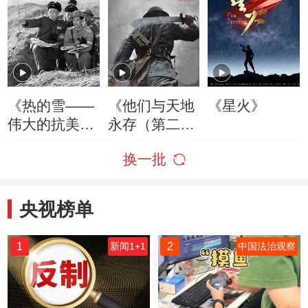
《热的雪——
《他们与天地
《星火》
伟大的抗美援
永存（第二
朝》
季）》
换一批
央视榜单
1
2
新闻1+1
中国法治观察