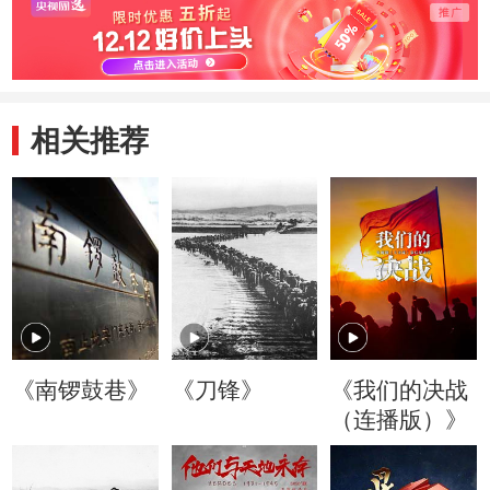
出一部精品力作
场正义之战
造了
人物
相关推荐
《南锣鼓巷》
《刀锋》
《我们的决战
（连播版）》