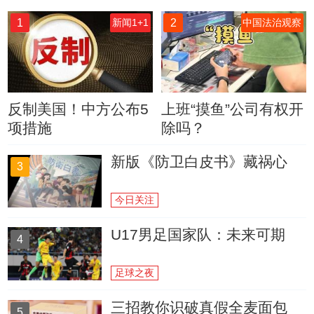
1
2
新闻1+1
中国法治观察
反制美国！中方公布5
上班“摸鱼”公司有权开
项措施
除吗？
新版《防卫白皮书》藏祸心
3
今日关注
U17男足国家队：未来可期
4
足球之夜
三招教你识破真假全麦面包
5