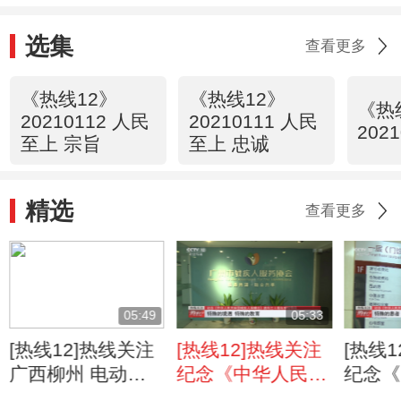
殊的境遇 特殊的教育
选集
查看更多
《热线12》
《热线12》
《热
20210112 人民
20210111 人民
2021
至上 宗旨
至上 忠诚
精选
查看更多
05:49
05:33
[热线12]热线关注
[热线12]热线关注
[热线
广西柳州 电动车
纪念《中华人民共
纪念《
骑手遭遇“开门
和国残疾人保障
和国残