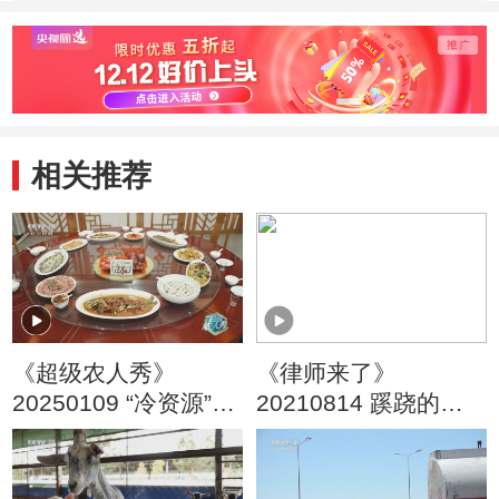
杀”离世 案件一审
法》颁布三十周年
法》颁
宣判
系列节目 特殊的
系列节
境遇 特殊的教育
患者 
相关推荐
《超级农人秀》
《律师来了》
20250109 “冷资源”成
20210814 蹊跷的订
为“热产业”·冰河上的
婚宴
丰收