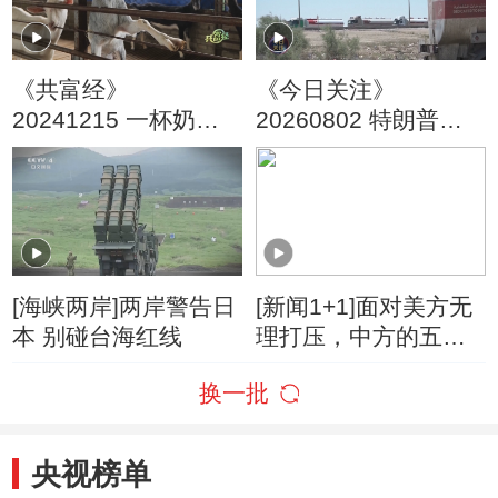
《共富经》
《今日关注》
20241215 一杯奶的
20260802 特朗普叫
财富玄机
停“最大规模”打击 伊
朗称摧毁美军F-35战
机
[海峡两岸]两岸警告日
[新闻1+1]面对美方无
本 别碰台海红线
理打压，中方的五项
反制！
换一批
央视榜单