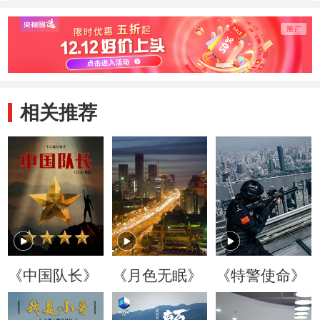
顺利完成 李五一
背负着病患的期待
生 虽
团队又一次化险为
与希望
很幸
夷
相关推荐
《中国队长》
《月色无眠》
《特警使命》