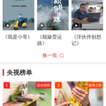
《我是小哥》
《颠簸货运
《洋伙伴创想
路》
记》
换一批
央视榜单
1
2
道德观察
健康之路