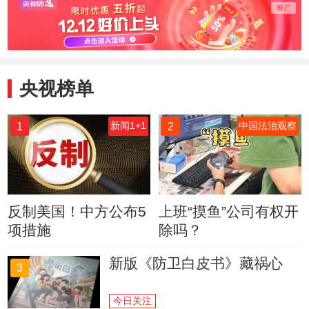
央视榜单
1
2
新闻1+1
中国法治观察
反制美国！中方公布5
上班“摸鱼”公司有权开
项措施
除吗？
新版《防卫白皮书》藏祸心
3
今日关注