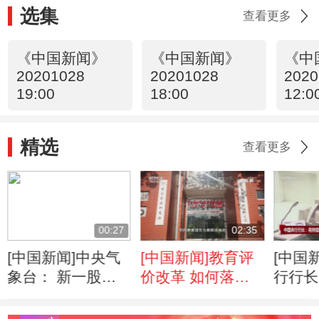
选集
查看更多
《中国新闻》
《中国新闻》
《中
20201028
20201028
2020
19:00
18:00
12:0
精选
查看更多
00:27
02:35
[中国新闻]中央气
[中国新闻]教育评
[中国
象台： 新一股冷
价改革 如何落到
行行长
空气来袭 北方再
实处？
动金融
迎大风降温
强人民