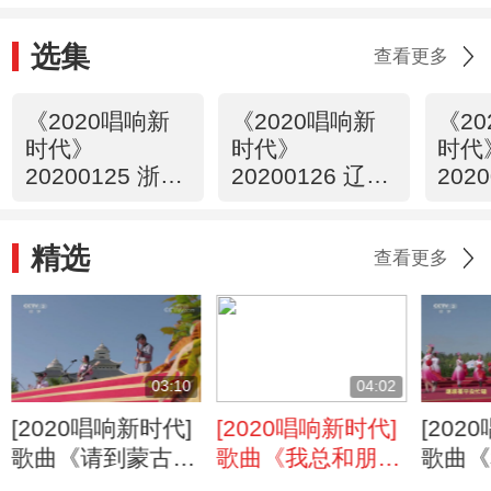
选集
查看更多
《2020唱响新
《2020唱响新
《2
时代》
时代》
时代
20200125 浙江·
20200126 辽宁·
202
宁波
盘锦
大同
精选
查看更多
03:10
04:02
[2020唱响新时代]
[2020唱响新时代]
[202
歌曲《请到蒙古草
歌曲《我总和朋友
歌曲《
原来》 演唱：斯
说起你》 演唱：
起》 