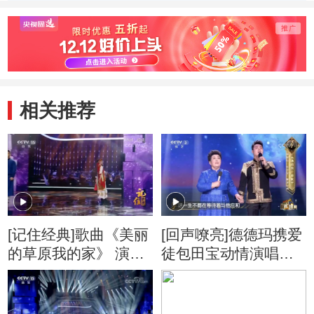
琴格日乐乐队
德德玛 包田宝
伶 汤
相关推荐
[记住经典]歌曲《美丽
[回声嘹亮]德德玛携爱
的草原我的家》 演
徒包田宝动情演唱
唱：德德玛 包田宝
《请给我一首歌》