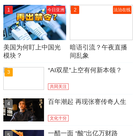
1
2
今日亚洲
法治在线
美国为何盯上中国光
暗语引流？午夜直播
模块？
间乱象
“AI双星”上空有何新本领？
3
共同关注
百年潮起 再现张謇传奇人生
4
文化十分
一醋一面 “酸”出亿万财路
5