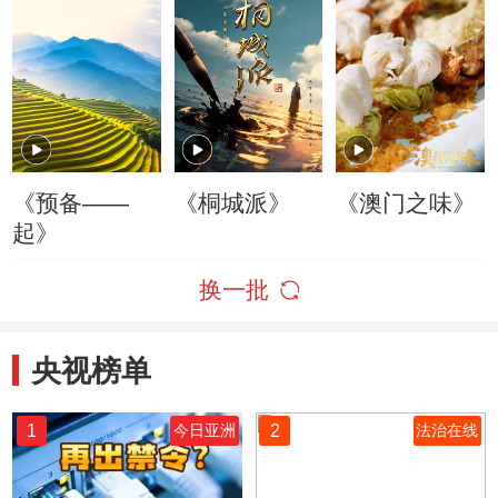
《预备——
《桐城派》
《澳门之味》
起》
换一批
央视榜单
1
2
今日亚洲
法治在线