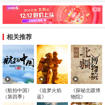
同国度的人们一起
和东方白鹳打个招
现深藏
奔跑
呼
车站
相关推荐
《航拍中国》
《追梦火焰
《探秘北疆博
（第四季）
蓝》
物院》