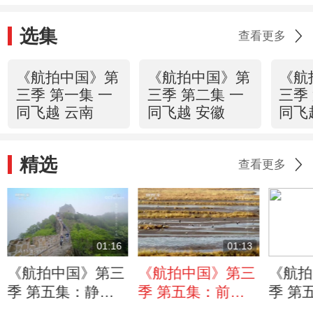
选集
查看更多
《航拍中国》第
《航拍中国》第
《航
三季 第一集 一
三季 第二集 一
三季
同飞越 云南
同飞越 安徽
同飞
精选
查看更多
01:16
01:13
《航拍中国》第三
《航拍中国》第三
《航拍
季 第五集：静卧
季 第五集：前往
季 第
的长城号召来自不
城市里难得的湿地
市公园