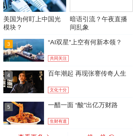
美国为何盯上中国光
暗语引流？午夜直播
模块？
间乱象
“AI双星”上空有何新本领？
3
共同关注
百年潮起 再现张謇传奇人生
4
文化十分
一醋一面 “酸”出亿万财路
5
生财有道