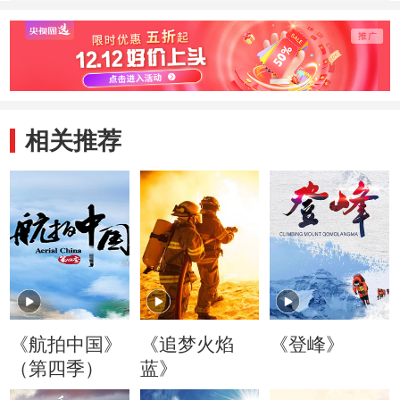
事浮沉
大运河把她留了下
感受穿
来
量
相关推荐
《航拍中国》
《追梦火焰
《登峰》
（第四季）
蓝》