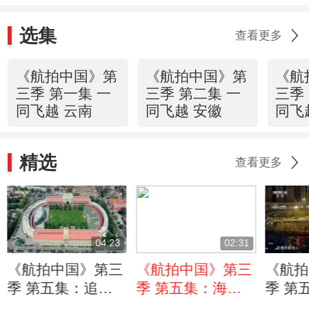
选集
查看更多
《航拍中国》第
《航拍中国》第
《航
三季 第一集 一
三季 第二集 一
三季
同飞越 云南
同飞越 安徽
同飞
精选
查看更多
04:23
02:31
《航拍中国》第三
《航拍中国》第三
《航拍
季 第五集：追忆
季 第五集：海洋
季 第
天津小洋楼里的往
把妈祖带到了天津
津的流