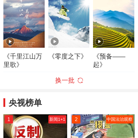
《千里江山万
《零度之下》
《预备——
里歌》
起》
换一批
央视榜单
1
2
新闻1+1
中国法治观察