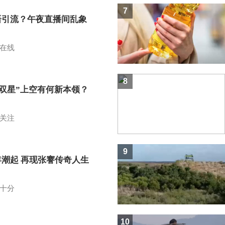
7
语引流？午夜直播间乱象
在线
8
I双星”上空有何新本领？
关注
9
年潮起 再现张謇传奇人生
十分
10