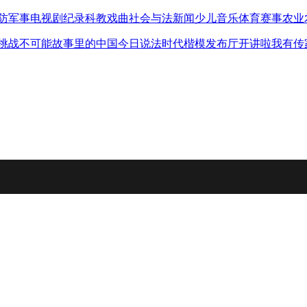
防军事
电视剧
纪录
科教
戏曲
社会与法
新闻
少儿
音乐
体育赛事
农业
挑战不可能
故事里的中国
今日说法
时代楷模发布厅
开讲啦
我有传