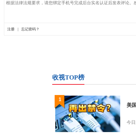
收视TOP榜
1
美
今日