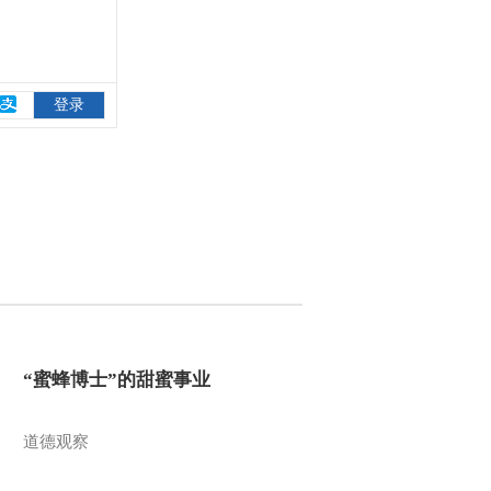
“蜜蜂博士”的甜蜜事业
道德观察