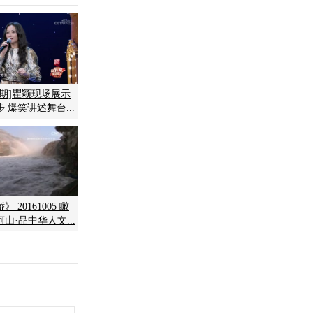
假期]瞿颖现场展示
 爆笑讲述舞台...
 20161005 瞰
山·品中华人文...