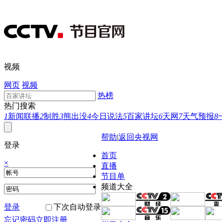
视频
网页
视频
热榜
热门搜索
1
新闻联播
2
制胜
3
熊出没
4
今日说法
5
百家讲坛
6
天网
7
天气预报
8
帮助
|
返回央视网
登录
首页
×
直播
节目单
频道大全
登录
下次自动登录
忘记密码
立即注册