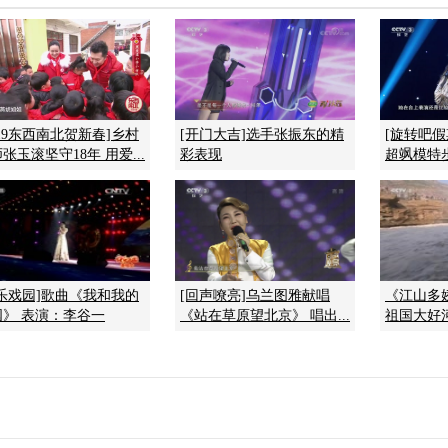
019东西南北贺新春]乡村
[开门大吉]选手张振东的精
[旋转吧
张玉滚坚守18年 用爱...
彩表现
超飒模特步
快乐戏园]歌曲《我和我的
[回声嘹亮]乌兰图雅献唱
《江山多娇》
国》 表演：李谷一
《站在草原望北京》 唱出...
祖国大好河