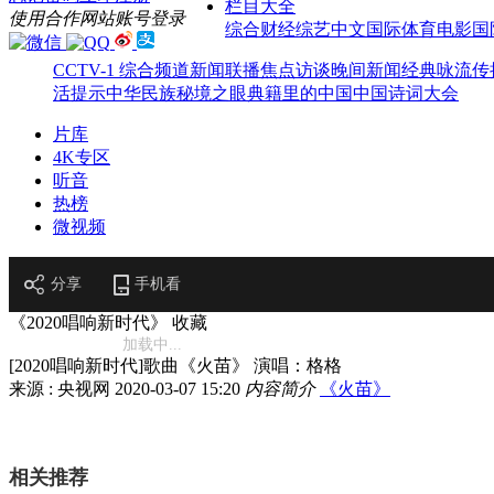
栏目大全
使用合作网站账号登录
综合
财经
综艺
中文国际
体育
电影
国
CCTV-1 综合频道
新闻联播
焦点访谈
晚间新闻
经典咏流传
活提示
中华民族
秘境之眼
典籍里的中国
中国诗词大会
片库
4K专区
听音
热榜
微视频
分享
手机看
《2020唱响新时代》
收藏
加载中...
[2020唱响新时代]歌曲《火苗》 演唱：格格
来源 : 央视网
2020-03-07 15:20
内容简介
《火苗》
相关推荐