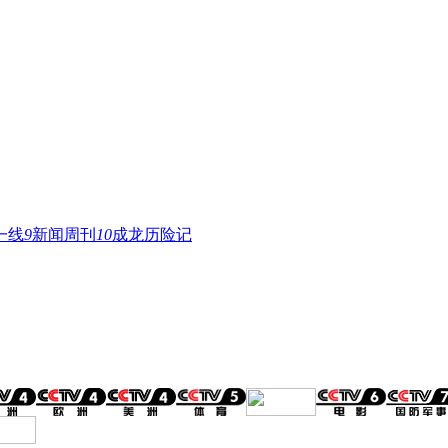
一线
9
新闻周刊
10
成龙历险记