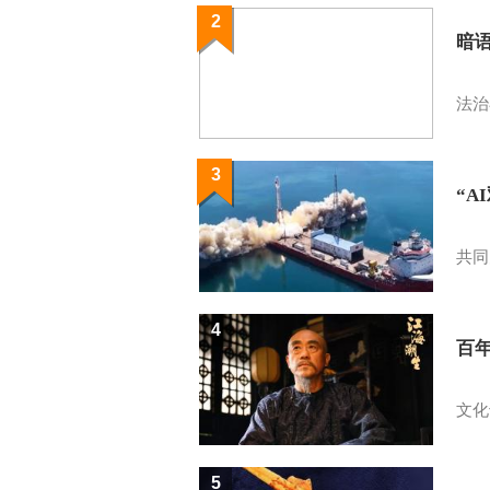
2
暗
法治
3
“A
共同
4
百
文化
5