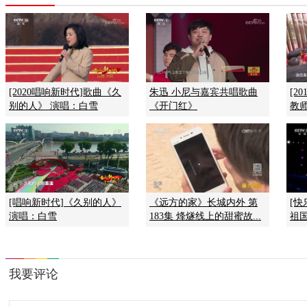
[2020唱响新时代]歌曲《久
朱迅 小尼与嘉宾共唱歌曲
[2
别的人》 演唱：白雪
《开门红》
教师
[唱响新时代]《久别的人》
《远方的家》长城内外 第
[
演唱：白雪
183集 烽燧线上的甜蜜故...
祖