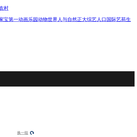
农村
家宝
第一动画乐园
动物世界
人与自然
正大综艺
人口
国际艺苑
生
换一组