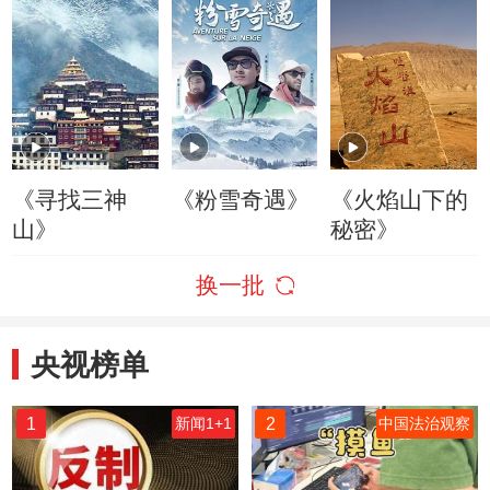
《寻找三神
《粉雪奇遇》
《火焰山下的
山》
秘密》
换一批
央视榜单
1
2
新闻1+1
中国法治观察