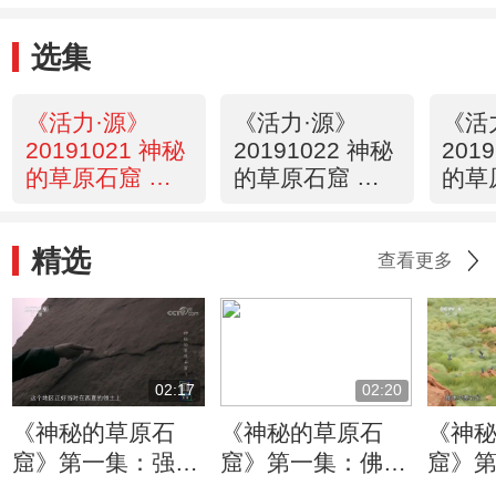
选集
《活力·源》
《活力·源》
《活
20191021 神秘
20191022 神秘
201
的草原石窟 第
的草原石窟 第
的草
一集 发现
二集 圣地
三集
精选
查看更多
02:17
02:20
《神秘的草原石
《神秘的草原石
《神
窟》第一集：强盛
窟》第一集：佛教
窟》
蒙古占领西夏 成
石窟来源古印度
新石窟