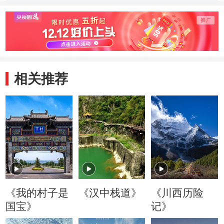
就唯一一处草原石
层层演变成就阿尔
黄沙
窟
寨石窟
相关推荐
《我的村子是
《汉中栈道》
《川西历险
国宝》
记》