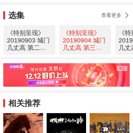
选集
查看更多
《特别呈现》
《特别呈现》
《特
20190903 城门
20190904 城门
201
几丈高 第二集
几丈高 第三集
几丈
城门开
潮水来
舵把
相关推荐