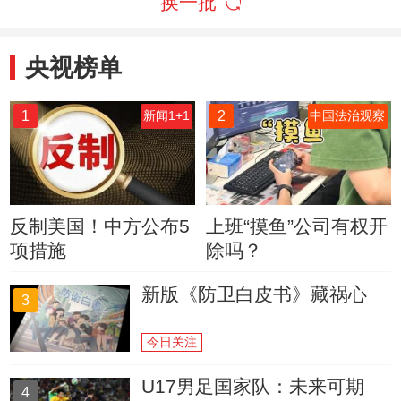
换一批
央视榜单
1
2
新闻1+1
中国法治观察
反制美国！中方公布5
上班“摸鱼”公司有权开
项措施
除吗？
新版《防卫白皮书》藏祸心
3
今日关注
U17男足国家队：未来可期
4