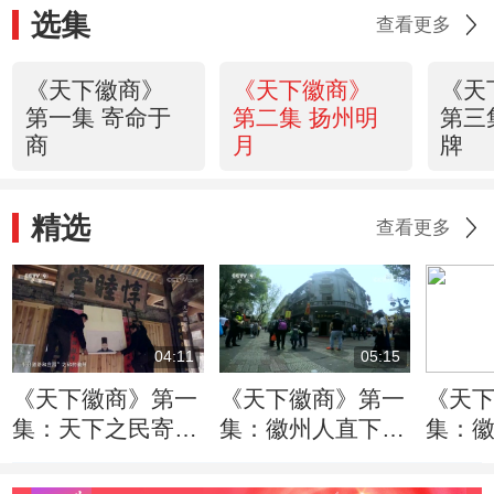
选集
查看更多
《天下徽商》
《天下徽商》
《天
第一集 寄命于
第二集 扬州明
第三
商
月
牌
精选
查看更多
04:11
05:15
《天下徽商》第一
《天下徽商》第一
《天
集：天下之民寄命
集：徽州人直下江
集：
于农 徽民寄命于
南的主要陆上通道
之路
商