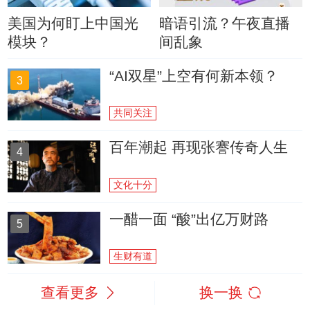
美国为何盯上中国光
暗语引流？午夜直播
模块？
间乱象
“AI双星”上空有何新本领？
3
共同关注
百年潮起 再现张謇传奇人生
4
文化十分
一醋一面 “酸”出亿万财路
5
生财有道
查看更多
换一换