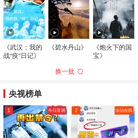
《武汉：我的
《碧水丹山》
《炮火下的国
战“疫”日记》
宝》
换一批
央视榜单
1
2
今日亚洲
法治在线