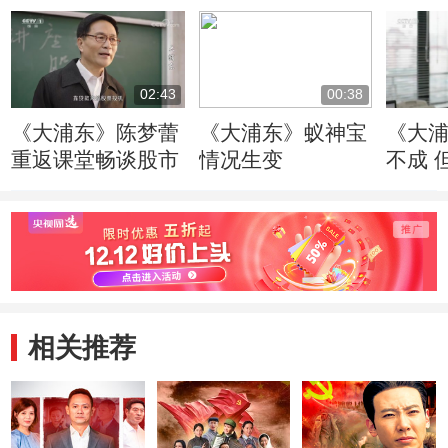
02:43
00:38
《大浦东》陈梦蕾
《大浦东》蚁神宝
《大
重返课堂畅谈股市
情况生变
不成 
兄弟
相关推荐