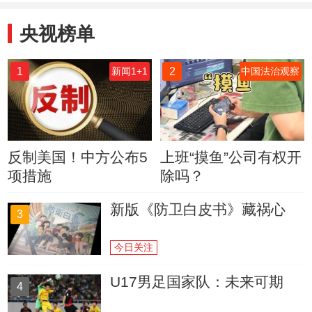
央视榜单
1
2
新闻1+1
中国法治观察
反制美国！中方公布5
上班“摸鱼”公司有权开
项措施
除吗？
新版《防卫白皮书》藏祸心
3
今日关注
U17男足国家队：未来可期
4